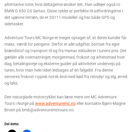
alternative ruter, hvis deltagerne ønsker det. Han udlejer også to
BMW G 650 GS Sertao. Disse cykler er perfekte til udfordringerne i
det ujævne terræn, de er 20111-modeller og har både GPS og
sidetasker.
Adventure Tours MC Norge er meget optaget af, at deres kunder får
maks. værdi for pengene. Derfor er alle udgifter, bortset fra eget
brændstof og transport til og fra Hamar inkluderet i turens pris. Det
gælder alle overnatninger, morgenmad, frokost og aftensmad hver
dag, betalingsveje og eksterne guider på aktiviteter undervejs på
turen, hvor man hele tiden ledsages af en følgebil. Fra denne
serveres frokost i typisk norsk ånd med kød fra rensdyr og elg, ørred
og laks.
Den naturglade motorcyklist kan læse mere om MC Adventure
Tours i Norge på
www.adventuremc.no
eller kontakte Bjørn-Magne
Broen på bmb@adventuremctours.no.
Del dette: