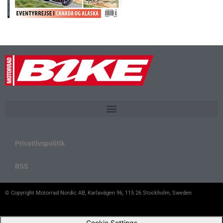
Privatlivspolitik
RSS
© Copyright Motorrad Nordic AB, Karlavägen 96, 115 26 Stockholm, Sweden
Cookie Settings