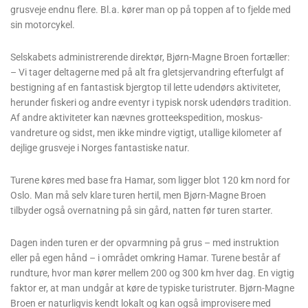
grusveje endnu flere. Bl.a. kører man op på toppen af ​​to fjelde med
sin motorcykel.
Selskabets administrerende direktør, Bjørn-Magne Broen fortæller:
– Vi tager deltagerne med på alt fra gletsjervandring efterfulgt af
bestigning af ​​en fantastisk bjergtop til lette udendørs aktiviteter,
herunder fiskeri og andre eventyr i typisk norsk udendørs tradition.
Af andre aktiviteter kan nævnes grotteekspedition, moskus-
vandreture og sidst, men ikke mindre vigtigt, utallige kilometer af
dejlige grusveje i Norges fantastiske natur.
Turene køres med base fra Hamar, som ligger blot 120 km nord for
Oslo. Man må selv klare turen hertil, men Bjørn-Magne Broen
tilbyder også overnatning på sin gård, natten før turen starter.
Dagen inden turen er der opvarmning på grus – med instruktion
eller på egen hånd – i området omkring Hamar. Turene består af
rundture, hvor man kører mellem 200 og 300 km hver dag. En vigtig
faktor er, at man undgår at køre de typiske turistruter. Bjørn-Magne
Broen er naturligvis kendt lokalt og kan også improvisere med