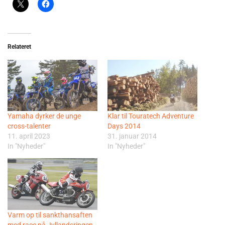
Relateret
Yamaha dyrker de unge
Klar til Touratech Adventure
cross-talenter
Days 2014
11. april 2023
31. januar 2014
In "Nyheder"
In "Nyheder"
Varm op til sankthansaften
med race på Jyllandsringen