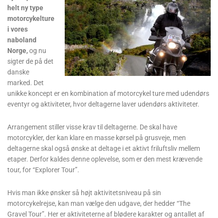
helt ny type
motorcykelture
i vores
naboland
Norge,
og nu
sigter de på det
danske
marked. Det
unikke koncept er en kombination af motorcykel ture med udendørs
eventyr og aktiviteter, hvor deltagerne laver udendørs aktiviteter.
Arrangement stiller visse krav til deltagerne. De skal have
motorcykler, der kan klare en masse kørsel på grusveje, men
deltagerne skal også ønske at deltage i et aktivt friluftsliv mellem
etaper. Derfor kaldes denne oplevelse, som er den mest krævende
tour, for “Explorer Tour”.
Hvis man ikke ønsker så højt aktivitetsniveau på sin
motorcykelrejse, kan man vælge den udgave, der hedder “The
Gravel Tour”. Her er aktiviteterne af blødere karakter og antallet af