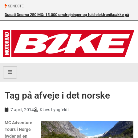
SENESTE
Ducati Desmo 250 MX: 15.000 omdrejninger og fuld elektronikpakke på
Su
crossbanen
en
Tag på afveje i det norske
7 april, 2014
Klavs Lyngfeldt
MC Adventure
Tours i Norge
byder på en