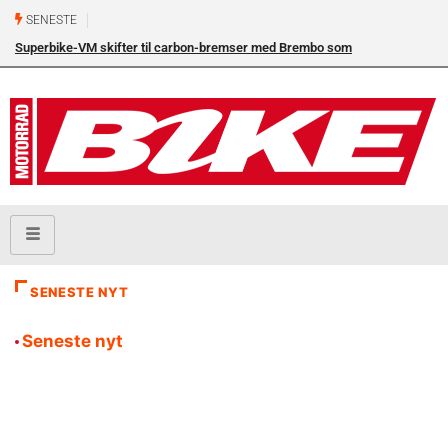
SENESTE
Superbike-VM skifter til carbon-bremser med Brembo som
eneleverandør
SENESTE NYT
Seneste nyt