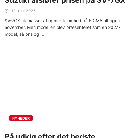
Suzuki afslører prisen på SV-7GX
12. maj 2026
SV-7GX fik masser af opmærksomhed på EICMA tilbage i
november. Men modellen blev præsenteret som en 2027-
model, så pris og
NYHEDER
På udkig efter det bedste