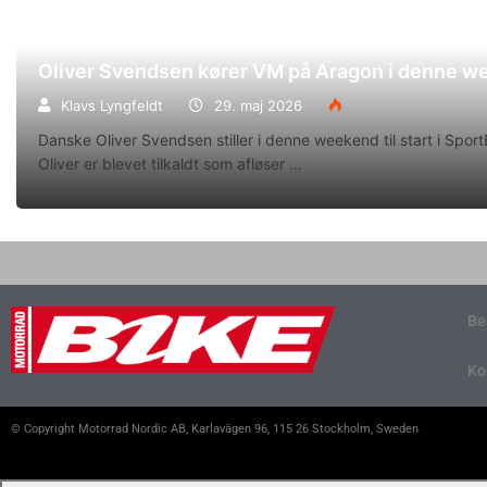
Oliver Svendsen kører VM på Aragon i denne 
Klavs Lyngfeldt
29. maj 2026
Danske Oliver Svendsen stiller i denne weekend til start i Spo
Oliver er blevet tilkaldt som afløser
Be
Ko
© Copyright Motorrad Nordic AB, Karlavägen 96, 115 26 Stockholm, Sweden