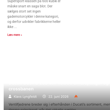
Supersport-klassen på 600 kubik er
måske snart en saga blot. Der
sælges stort set ingen
gademotorcykler i denne kategori,
og derfor udvikler fabrikkerne heller
ikke
Læs mere »
Ducati Desmo 250 MX: 15.000 omdrejninger og f
crossbanen
Klavs Lyngfeldt
22. juni 2026
Ventilfjedrene breder sig i efterhånden i Ducati’s sortiment, m
desmo-princippet, når det virkelig gælder.