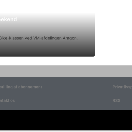
weekend
rtBike-klassen ved VM-afdelingen Aragon.
stilling af abonnement
Privatlivsp
ntakt os
RSS