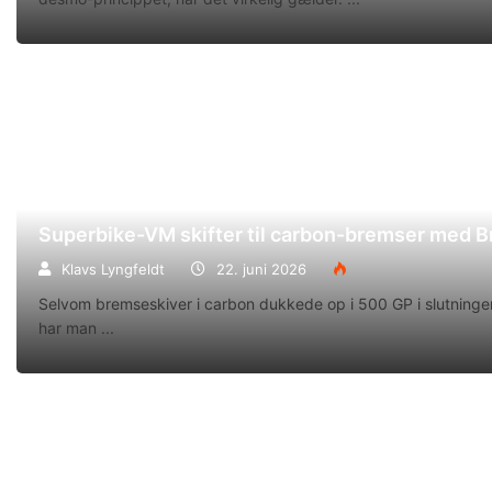
Superbike-VM skifter til carbon-bremser med 
Klavs Lyngfeldt
22. juni 2026
Selvom bremseskiver i carbon dukkede op i 500 GP i slutningen
har man