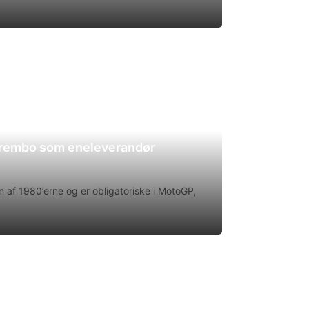
Brembo som eneleverandør
 af 1980’erne og er obligatoriske i MotoGP,