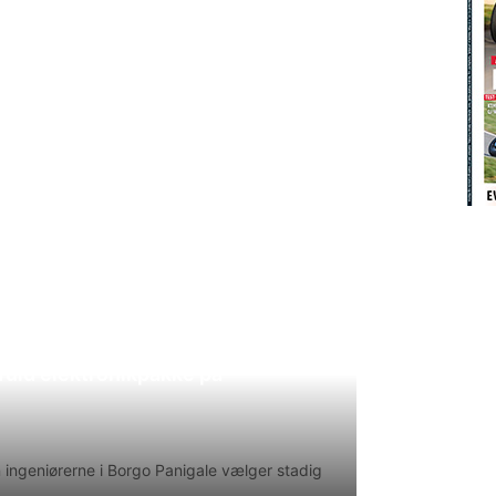
uld elektronikpakke på
en ingeniørerne i Borgo Panigale vælger stadig