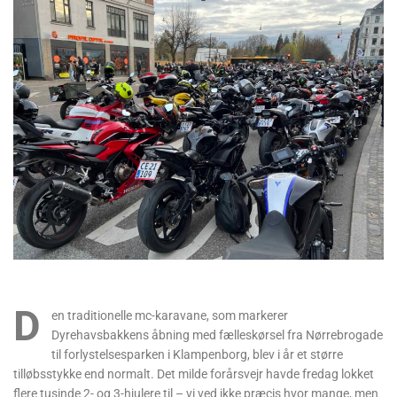
D
en traditionelle mc-karavane, som markerer
Dyrehavsbakkens åbning med fælleskørsel fra Nørrebrogade
til forlystelsesparken i Klampenborg, blev i år et større
tilløbsstykke end normalt. Det milde forårsvejr havde fredag lokket
flere tusinde 2- og 3-hjulere til – vi ved ikke præcis hvor mange, men