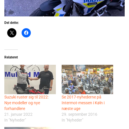
Del dette:
Relateret
Suzuki ruster sig til 2022:
Se 2017-nyhederne på
Nye modeller og nye
Intermot-messen i Køln i
forhandlere
næste uge
21. januar 2022
29. september 2016
In "Nyheder"
In "Nyheder"