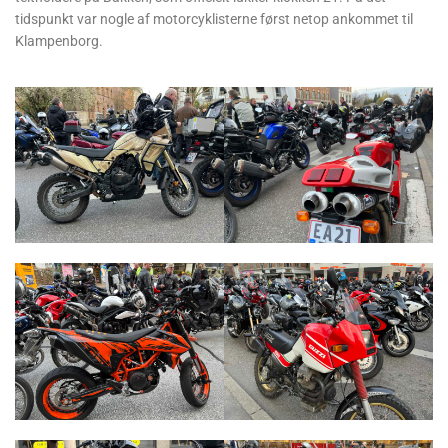
tidspunkt var nogle af motorcyklisterne først netop ankommet til
Klampenborg.