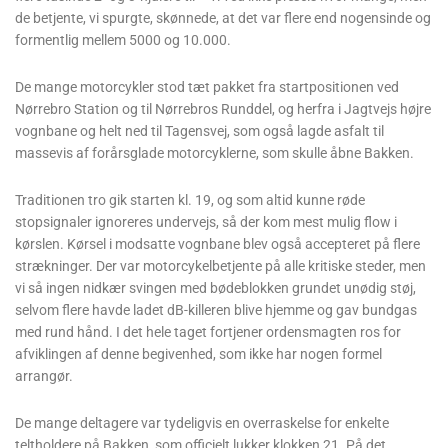
de betjente, vi spurgte, skønnede, at det var flere end nogensinde og
formentlig mellem 5000 og 10.000.
De mange motorcykler stod tæt pakket fra startpositionen ved
Nørrebro Station og til Nørrebros Runddel, og herfra i Jagtvejs højre
vognbane og helt ned til Tagensvej, som også lagde asfalt til
massevis af forårsglade motorcyklerne, som skulle åbne Bakken.
Traditionen tro gik starten kl. 19, og som altid kunne røde
stopsignaler ignoreres undervejs, så der kom mest mulig flow i
kørslen. Kørsel i modsatte vognbane blev også accepteret på flere
strækninger. Der var motorcykelbetjente på alle kritiske steder, men
vi så ingen nidkær svingen med bødeblokken grundet unødig støj,
selvom flere havde ladet dB-killeren blive hjemme og gav bundgas
med rund hånd. I det hele taget fortjener ordensmagten ros for
afviklingen af denne begivenhed, som ikke har nogen formel
arrangør.
De mange deltagere var tydeligvis en overraskelse for enkelte
teltholdere på Bakken, som officielt lukker klokken 21. På det