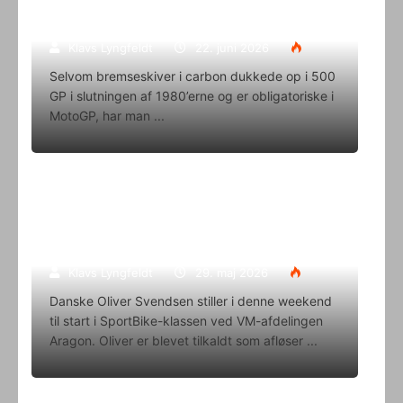
eneleverandør
Klavs Lyngfeldt
22. juni 2026
Selvom bremseskiver i carbon dukkede op i 500
GP i slutningen af 1980’erne og er obligatoriske i
MotoGP, har man
Oliver Svendsen kører VM på Aragon
i denne weekend
Klavs Lyngfeldt
29. maj 2026
Danske Oliver Svendsen stiller i denne weekend
til start i SportBike-klassen ved VM-afdelingen
Aragon. Oliver er blevet tilkaldt som afløser