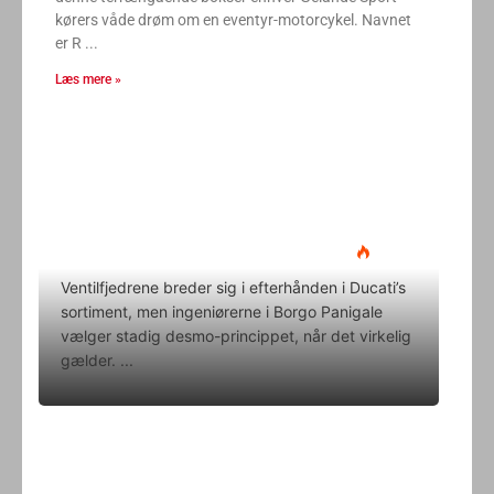
kørers våde drøm om en eventyr-motorcykel. Navnet
er R
Læs mere »
Ducati Desmo 250 MX: 15.000
omdrejninger og fuld
elektronikpakke på crossbanen
Klavs Lyngfeldt
22. juni 2026
Ventilfjedrene breder sig i efterhånden i Ducati’s
sortiment, men ingeniørerne i Borgo Panigale
vælger stadig desmo-princippet, når det virkelig
gælder.
Superbike-VM skifter til carbon-
bremser med Brembo som