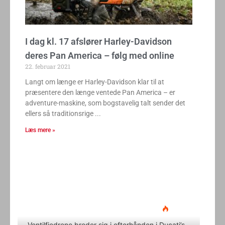
I dag kl. 17 afslører Harley-Davidson
deres Pan America – følg med online
22. februar 2021
Langt om længe er Harley-Davidson klar til at
præsentere den længe ventede Pan America – er
adventure-maskine, som bogstavelig talt sender det
ellers så traditionsrige
Læs mere »
Ducati Desmo 250 MX: 15.000
omdrejninger og fuld
elektronikpakke på crossbanen
Klavs Lyngfeldt
22. juni 2026
Ventilfjedrene breder sig i efterhånden i Ducati’s