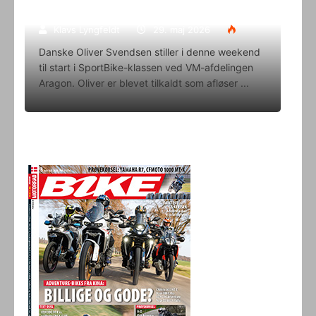
i denne weekend
Klavs Lyngfeldt
29. maj 2026
Danske Oliver Svendsen stiller i denne weekend
til start i SportBike-klassen ved VM-afdelingen
Aragon. Oliver er blevet tilkaldt som afløser