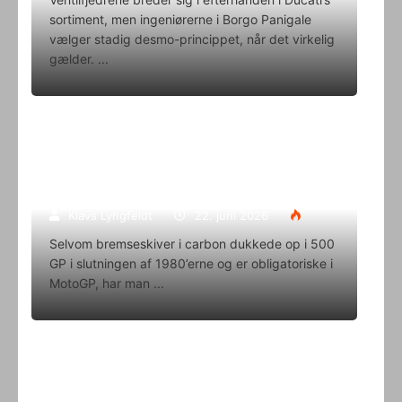
sortiment, men ingeniørerne i Borgo Panigale
vælger stadig desmo-princippet, når det virkelig
gælder.
Superbike-VM skifter til carbon-
bremser med Brembo som
eneleverandør
Klavs Lyngfeldt
22. juni 2026
Selvom bremseskiver i carbon dukkede op i 500
GP i slutningen af 1980’erne og er obligatoriske i
MotoGP, har man
Oliver Svendsen kører VM på Aragon