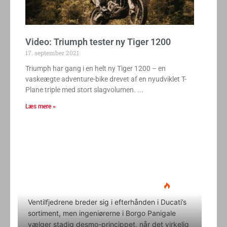
Video: Triumph tester ny Tiger 1200
17. september 2021
Triumph har gang i en helt ny Tiger 1200 – en
vaskeægte adventure-bike drevet af en nyudviklet T-
Plane triple med stort slagvolumen.
Læs mere »
Ducati Desmo 250 MX: 15.000
omdrejninger og fuld
elektronikpakke på crossbanen
Klavs Lyngfeldt
22. juni 2026
Ventilfjedrene breder sig i efterhånden i Ducati’s
sortiment, men ingeniørerne i Borgo Panigale
vælger stadig desmo-princippet, når det virkelig