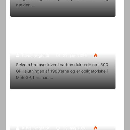
gælder.
Superbike-VM skifter til carbon-
bremser med Brembo som
eneleverandør
Klavs Lyngfeldt
22. juni 2026
Selvom bremseskiver i carbon dukkede op i 500
GP i slutningen af 1980’erne og er obligatoriske i
MotoGP, har man
Oliver Svendsen kører VM på Aragon
i denne weekend
Klavs Lyngfeldt
29. maj 2026