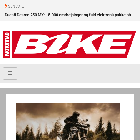
SENESTE
Ducati Desmo 250 MX: 15.000 omdrejninger og fuld elektronikpakke på
crossbanen