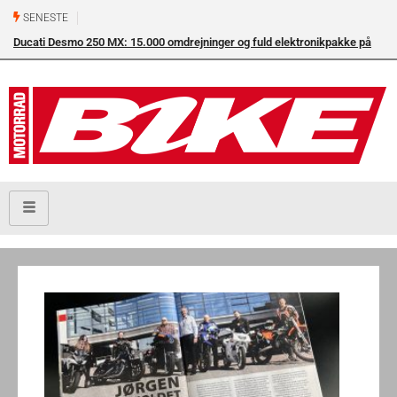
SENESTE
Ducati Desmo 250 MX: 15.000 omdrejninger og fuld elektronikpakke på
crossbanen