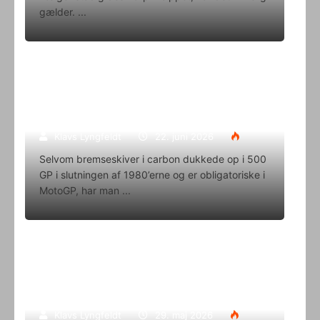
gælder.
Superbike-VM skifter til carbon-
bremser med Brembo som
eneleverandør
Klavs Lyngfeldt
22. juni 2026
Selvom bremseskiver i carbon dukkede op i 500
GP i slutningen af 1980’erne og er obligatoriske i
MotoGP, har man
Oliver Svendsen kører VM på Aragon
i denne weekend
Klavs Lyngfeldt
29. maj 2026