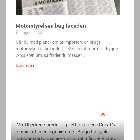
Motorstyrelsen bag facaden
11. august 2023
Går du med planer om at importere en brugt
motorcykel fra udlandet – eller om at tune eller bygge
2-hjuleren om, så finder du masser
Læs mere »
Ducati Desmo 250 MX: 15.000
omdrejninger og fuld
elektronikpakke på crossbanen
Klavs Lyngfeldt
22. juni 2026
Ventilfjedrene breder sig i efterhånden i Ducati’s
sortiment, men ingeniørerne i Borgo Panigale
vælger stadig desmo-princippet, når det virkelig