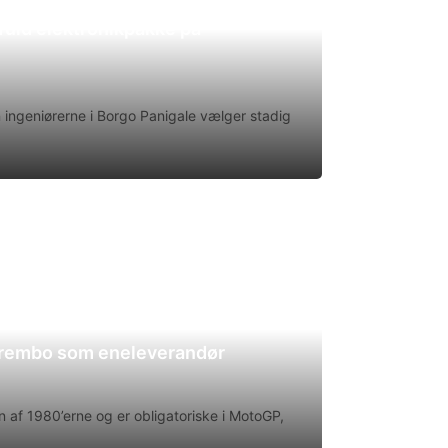
uld elektronikpakke på
en ingeniørerne i Borgo Panigale vælger stadig
Brembo som eneleverandør
 af 1980’erne og er obligatoriske i MotoGP,