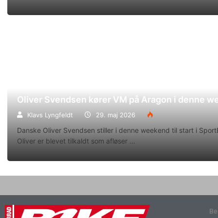
Oliver Svendsen kører VM på Aragon i denne 
Klavs Lyngfeldt
29. maj 2026
Danske Oliver Svendsen stiller i denne weekend til start i Spo
Oliver er blevet tilkaldt som afløser
Be