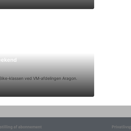
weekend
rtBike-klassen ved VM-afdelingen Aragon.
stilling af abonnement
Privatlivsp