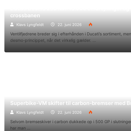
Ducati Desmo 250 MX: 15.000 omdrejninger og f
crossbanen
Klavs Lyngfeldt
22. juni 2026
Ventilfjedrene breder sig i efterhånden i Ducati’s sortiment, m
desmo-princippet, når det virkelig gælder.
Superbike-VM skifter til carbon-bremser med 
Klavs Lyngfeldt
22. juni 2026
Selvom bremseskiver i carbon dukkede op i 500 GP i slutningen
har man