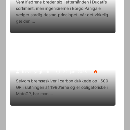
Ventilfjedrene breder sig i efterhånden i Ducati’s
sortiment, men ingeniørerne i Borgo Panigale
vælger stadig desmo-princippet, når det virkelig
gælder.
Superbike-VM skifter til carbon-
bremser med Brembo som
eneleverandør
Klavs Lyngfeldt
22. juni 2026
Selvom bremseskiver i carbon dukkede op i 500
GP i slutningen af 1980’erne og er obligatoriske i
MotoGP, har man
Oliver Svendsen kører VM på Aragon