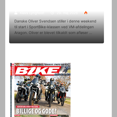
i denne weekend
Klavs Lyngfeldt
29. maj 2026
Danske Oliver Svendsen stiller i denne weekend
til start i SportBike-klassen ved VM-afdelingen
Aragon. Oliver er blevet tilkaldt som afløser