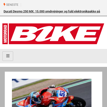
SENESTE
Ducati Desmo 250 MX: 15.000 omdrejninger og fuld elektronikpakke på
crossbanen