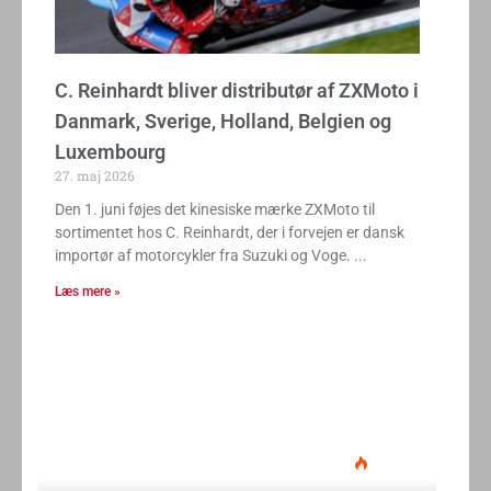
C. Reinhardt bliver distributør af ZXMoto i
Danmark, Sverige, Holland, Belgien og
Luxembourg
27. maj 2026
Den 1. juni føjes det kinesiske mærke ZXMoto til
sortimentet hos C. Reinhardt, der i forvejen er dansk
importør af motorcykler fra Suzuki og Voge.
Læs mere »
Ducati Desmo 250 MX: 15.000
omdrejninger og fuld
elektronikpakke på crossbanen
Klavs Lyngfeldt
22. juni 2026