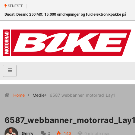
SENESTE
Ducati Desmo 250 MX: 15.000 omdrejninger og fuld elektronikpakke på
crossbanen
Home
Medie
6587_webbanner_motorrad_Lay1
6587_webbanner_motorrad_Lay
Gerry
0
143
0 minute read