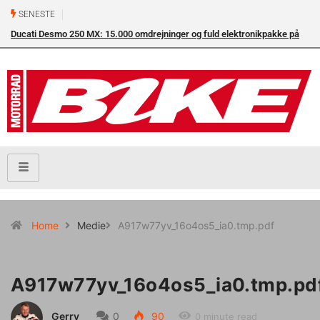
SENESTE
Ducati Desmo 250 MX: 15.000 omdrejninger og fuld elektronikpakke på
crossbanen
Home
Medie
A917w77yv_16o4os5_ia0.tmp.pdf
A917w77yv_16o4os5_ia0.tmp.pd
Gerry
0
90
0 minute read