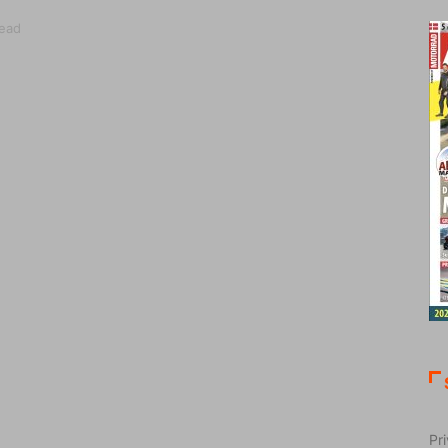
read
Pri