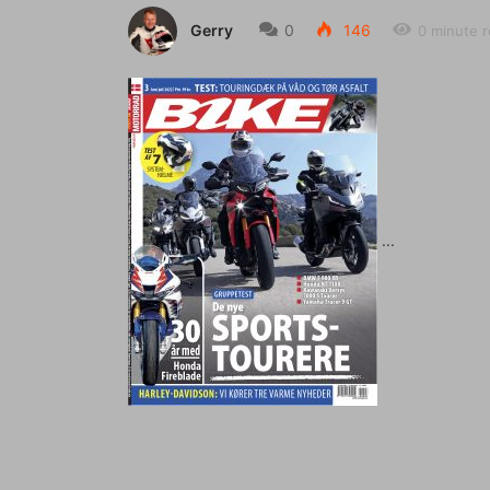
Gerry
0
146
0 minute 