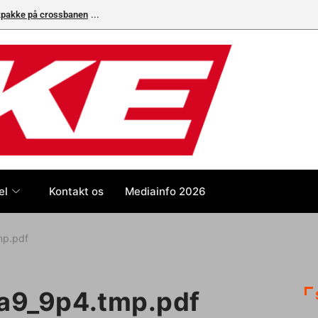
ikpakke på crossbanen
el
Kontakt os
Mediainfo 2026
mp.pdf
9_9p4.tmp.pdf