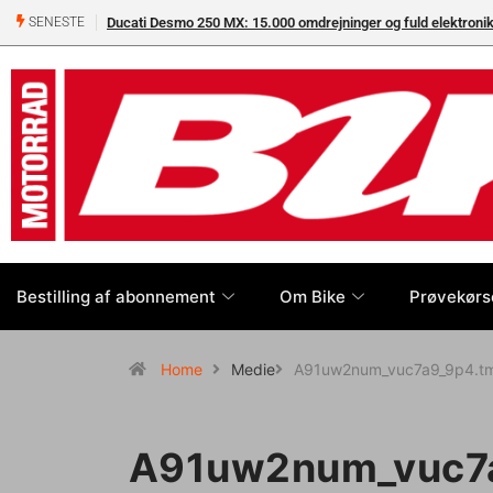
Ducati Desmo 250 MX: 15.000 omdrejninger og fuld elektron
SENESTE
Bestilling af abonnement
Om Bike
Prøvekørs
Home
Medie
A91uw2num_vuc7a9_9p4.t
A91uw2num_vuc7a