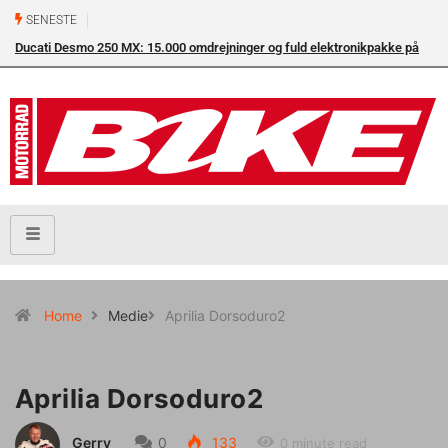
SENESTE
Ducati Desmo 250 MX: 15.000 omdrejninger og fuld elektronikpakke på
crossbanen
Home
Medie
Aprilia Dorsoduro2
Aprilia Dorsoduro2
Gerry
0
133
0 minute read