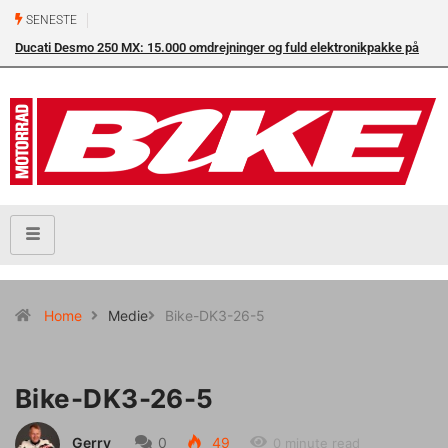
SENESTE
Ducati Desmo 250 MX: 15.000 omdrejninger og fuld elektronikpakke på
crossbanen
Home
Medie
Bike-DK3-26-5
Bike-DK3-26-5
Gerry
0
49
0 minute read