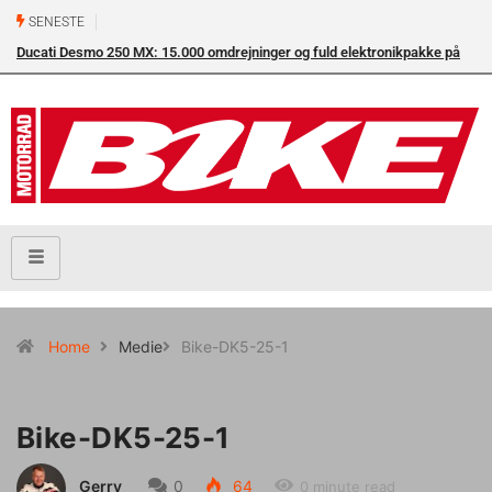
SENESTE
Ducati Desmo 250 MX: 15.000 omdrejninger og fuld elektronikpakke på
crossbanen
Home
Medie
Bike-DK5-25-1
Bike-DK5-25-1
Gerry
0
64
0 minute read