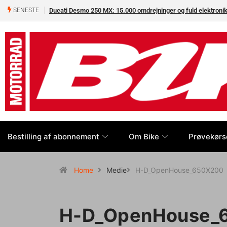
Ducati Desmo 250 MX: 15.000 omdrejninger og fuld elektron
SENESTE
Bestilling af abonnement
Om Bike
Prøvekørs
Home
Medie
H-D_OpenHouse_650X200
H-D_OpenHouse_