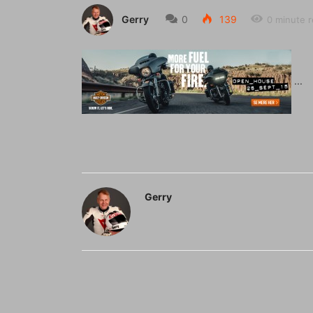
Gerry
0
139
0 minute 
Gerry