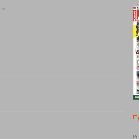
read
Pri