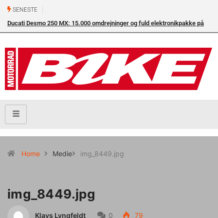
SENESTE
Ducati Desmo 250 MX: 15.000 omdrejninger og fuld elektronikpakke på
crossbanen
Home
Medie
img_8449.jpg
img_8449.jpg
Klavs Lyngfeldt
0
79