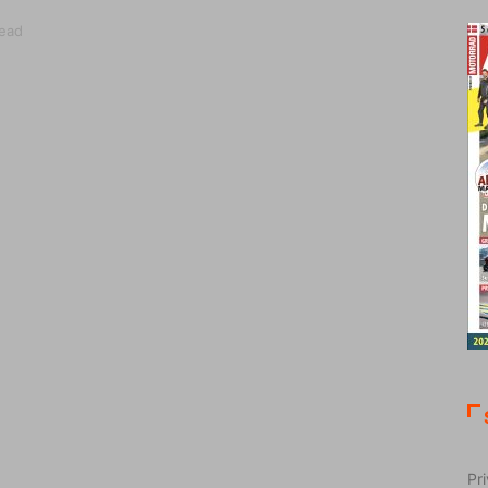
read
Pri