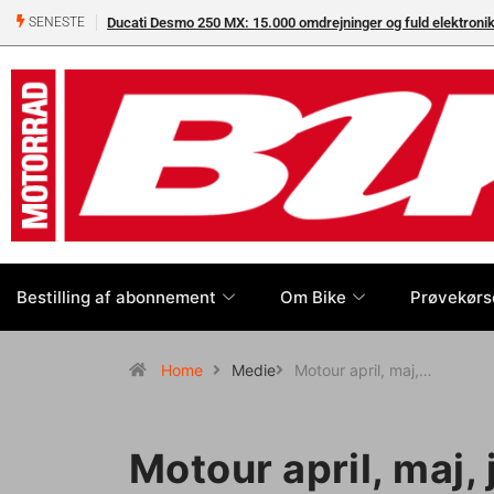
Ducati Desmo 250 MX: 15.000 omdrejninger og fuld elektron
SENESTE
Bestilling af abonnement
Om Bike
Prøvekørs
Home
Medie
Motour april, maj,…
Motour april, maj, 