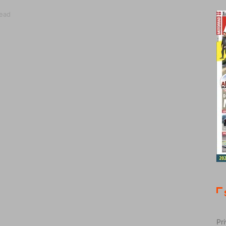
read
Pri