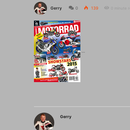
Gerry
0
139
0 minute 
Gerry