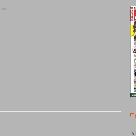
read
Pri