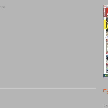
read
Pri