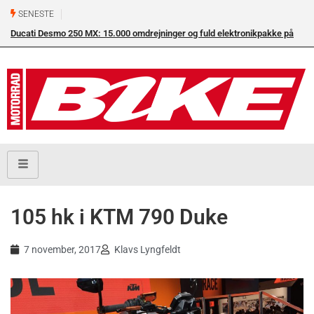
SENESTE
Ducati Desmo 250 MX: 15.000 omdrejninger og fuld elektronikpakke på
crossbanen
105 hk i KTM 790 Duke
7 november, 2017
Klavs Lyngfeldt