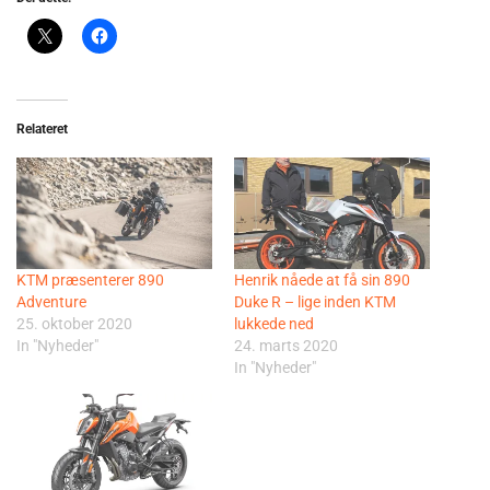
Relateret
KTM præsenterer 890
Henrik nåede at få sin 890
Adventure
Duke R – lige inden KTM
25. oktober 2020
lukkede ned
In "Nyheder"
24. marts 2020
In "Nyheder"