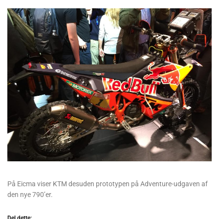
På Eicma viser KTM desuden prototypen på Adventure-udgaven af
den nye 790’er.
Del dette: