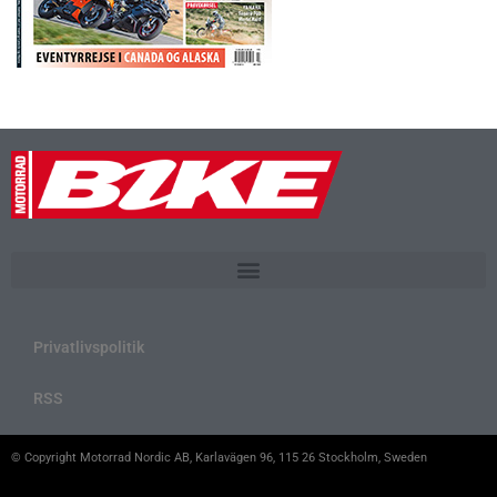
Privatlivspolitik
RSS
© Copyright Motorrad Nordic AB, Karlavägen 96, 115 26 Stockholm, Sweden