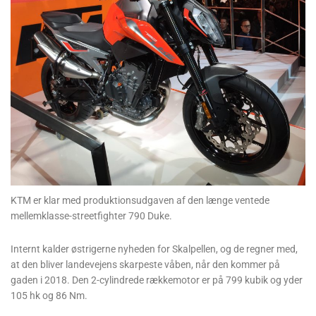
KTM er klar med produktionsudgaven af den længe ventede
mellemklasse-streetfighter 790 Duke.
Internt kalder østrigerne nyheden for Skalpellen, og de regner med,
at den bliver landevejens skarpeste våben, når den kommer på
gaden i 2018. Den 2-cylindrede rækkemotor er på 799 kubik og yder
105 hk og 86 Nm.