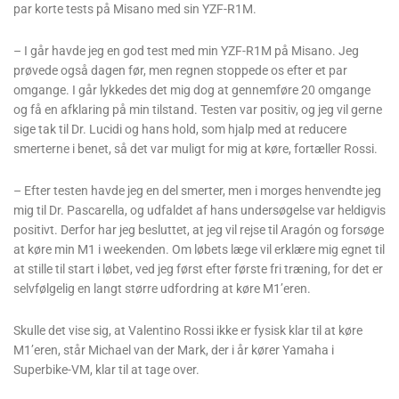
par korte tests på Misano med sin YZF-R1M.
– I går havde jeg en god test med min YZF-R1M på Misano. Jeg
prøvede også dagen før, men regnen stoppede os efter et par
omgange. I går lykkedes det mig dog at gennemføre 20 omgange
og få en afklaring på min tilstand. Testen var positiv, og jeg vil gerne
sige tak til Dr. Lucidi og hans hold, som hjalp med at reducere
smerterne i benet, så det var muligt for mig at køre, fortæller Rossi.
– Efter testen havde jeg en del smerter, men i morges henvendte jeg
mig til Dr. Pascarella, og udfaldet af hans undersøgelse var heldigvis
positivt. Derfor har jeg besluttet, at jeg vil rejse til Aragón og forsøge
at køre min M1 i weekenden. Om løbets læge vil erklære mig egnet til
at stille til start i løbet, ved jeg først efter første fri træning, for det er
selvfølgelig en langt større udfordring at køre M1’eren.
Skulle det vise sig, at Valentino Rossi ikke er fysisk klar til at køre
M1’eren, står Michael van der Mark, der i år kører Yamaha i
Superbike-VM, klar til at tage over.