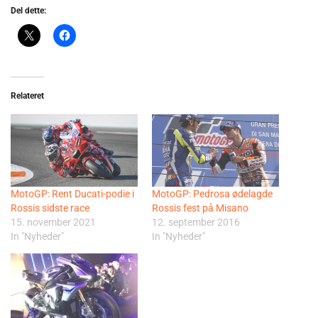
Del dette:
Relateret
MotoGP: Rent Ducati-podie i
MotoGP: Pedrosa ødelagde
Rossis sidste race
Rossis fest på Misano
15. november 2021
12. september 2016
In "Nyheder"
In "Nyheder"