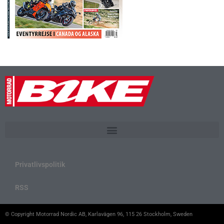
Privatlivspolitik
RSS
© Copyright Motorrad Nordic AB, Karlavägen 96, 115 26 Stockholm, Sweden