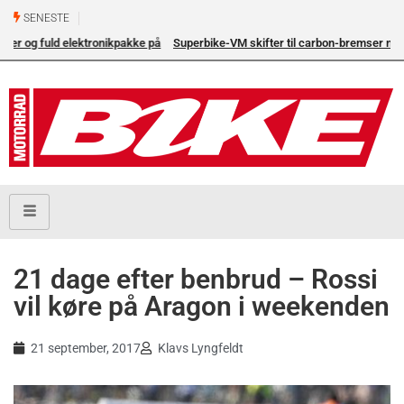
SENESTE
å
Superbike-VM skifter til carbon-bremser med Brembo som
eneleverandør
21 dage efter benbrud – Rossi
vil køre på Aragon i weekenden
21 september, 2017
Klavs Lyngfeldt