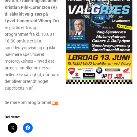
inviterer folketingsmedlem
Kristian Pihl-Lorentzen (V)
til såkaldt valg-ræs på
Løvel-banen ved Viborg.
Der
er gratis entré, og
programmet fra kl. 13.00 til
18.00 omfatter bl.a.
speedwayopvisning og ikke
nærmere specificeret
motorcykelræs – hvad det
præcis handler om, er vel
heller ikke så vigtigt, når bare
der bliver brændt noget
superbenzin af.
Se mere om programmet
her
Del dette: