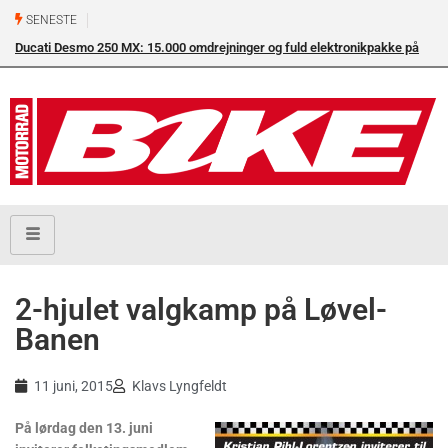
SENESTE
Ducati Desmo 250 MX: 15.000 omdrejninger og fuld elektronikpakke på
crossbanen
2-hjulet valgkamp på Løvel-
Banen
11 juni, 2015
Klavs Lyngfeldt
På lørdag den 13. juni