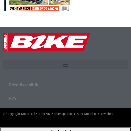
Privatlivspolitik
RSS
© Copyright Motorrad Nordic AB, Karlavägen 96, 115 26 Stockholm, Sweden