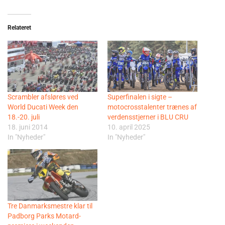
Relateret
Scrambler afsløres ved
Superfinalen i sigte –
World Ducati Week den
motocrosstalenter trænes af
18.-20. juli
verdensstjerner i BLU CRU
18. juni 2014
10. april 2025
In "Nyheder"
In "Nyheder"
Tre Danmarksmestre klar til
Padborg Parks Motard-