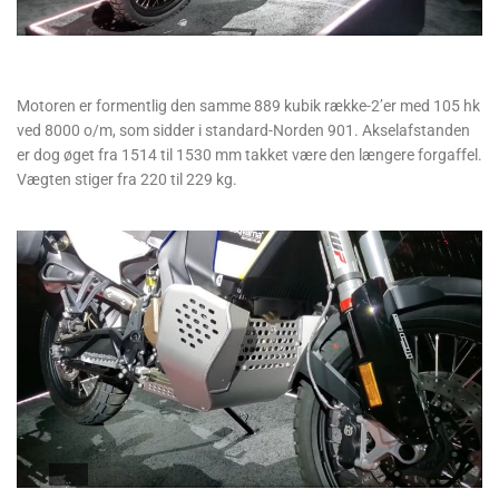
Motoren er formentlig den samme 889 kubik række-2’er med 105 hk
ved 8000 o/m, som sidder i standard-Norden 901. Akselafstanden
er dog øget fra 1514 til 1530 mm takket være den længere forgaffel.
Vægten stiger fra 220 til 229 kg.