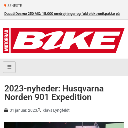
SENESTE
Ducati Desmo 250 MX: 15.000 omdrejninger og fuld elektronikpakke på
Su
crossbanen
en
2023-nyheder: Husqvarna
Norden 901 Expedition
31 januar, 2023
Klavs Lyngfeldt