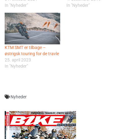
In "Nyheder"
In "Nyheder"
KTM SMT er tilbage –
østrigsk touring for de travle
25. april 2023
In "Nyheder"
Nyheder