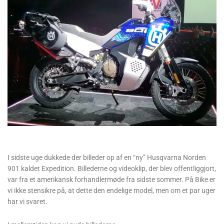
I ​​sidste uge dukkede der billeder op af en “ny” Husqvarna Norden
901 kaldet Expedition. Billederne og videoklip, der blev offentliggjort,
var fra et amerikansk forhandlermøde fra sidste sommer. På Bike er
vi ikke stensikre på, at dette den endelige model, men om et par uger
har vi svaret.