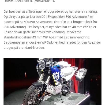
I mellemtiden kan vi nyde billederne.
Det hævdes, at affjedringen er opgraderet og har større vandring.
Og alt tyder på, at Norden 901 Ekspedition 890 Adventure R er
baseret på KTM’s 890 Adventure R (Norden 901 bruger teknik fra
890 Adventure). Det betyder, at nyheden har en 48 mm WP Xplor
upside down-gaffel med 240 mm vandring i stedet for
standardmodellens 43 mm WP Apex med 220 mm vandring.
Bagdæmperen er også en WP Xplor-enhed i stedet for den Apex, der
bruges på standard-Norden.