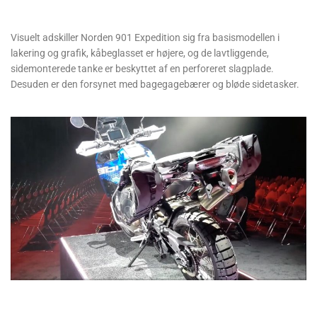
Visuelt adskiller Norden 901 Expedition sig fra basismodellen i
lakering og grafik, kåbeglasset er højere, og de lavtliggende,
sidemonterede tanke er beskyttet af en perforeret slagplade.
Desuden er den forsynet med bagegagebærer og bløde sidetasker.