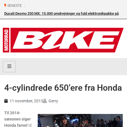
SENESTE
Ducati Desmo 250 MX: 15.000 omdrejninger og fuld elektronikpakke på
crossbanen
4-cylindrede 650’ere fra Honda
11 november, 2013
Gerry
Til 2014-
sæsonen siger
Honda farvel
til