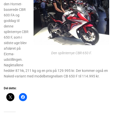
den Hornet-
baserede CBR
600 FA og
goddag til
denne
splinternye CBR
650 F, som i
sidste uge blev
afsløret på
Den splinternye CBR 650 F.
Eicma-
udstillingen.
Nøgletallene
hedder 87 hk, 211 kg og en pris på 129.995 kr. Der kommer også en
Naked-variant med modelbetegnelsen CB 650 F til 114.995 kr.
Del dette: