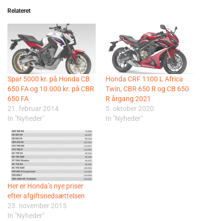
Relateret
Spar 5000 kr. på Honda CB
Honda CRF 1100 L Africa
650 FA og 10.000 kr. på CBR
Twin, CBR 650 R og CB 650
650 FA
R årgang 2021
21. februar 2014
5. oktober 2020
In "Nyheder"
In "Nyheder"
Her er Honda’s nye priser
efter afgiftsnedsættelsen
23. november 2015
In "Nyheder"