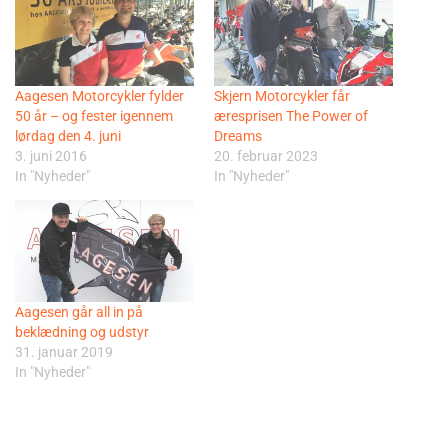
Aagesen Motorcykler fylder
Skjern Motorcykler får
50 år – og fester igennem
æresprisen The Power of
lørdag den 4. juni
Dreams
3. juni 2016
20. februar 2023
In "Nyheder"
In "Nyheder"
Aagesen går all in på
beklædning og udstyr
31. januar 2019
In "Nyheder"