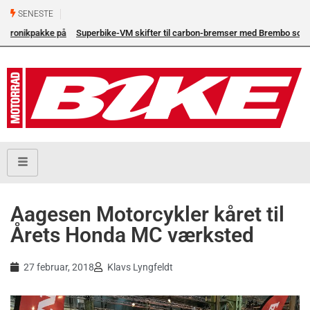
SENESTE
Superbike-VM skifter til carbon-bremser med Brembo som
eneleverandør
Aagesen Motorcykler kåret til
Årets Honda MC værksted
27 februar, 2018
Klavs Lyngfeldt