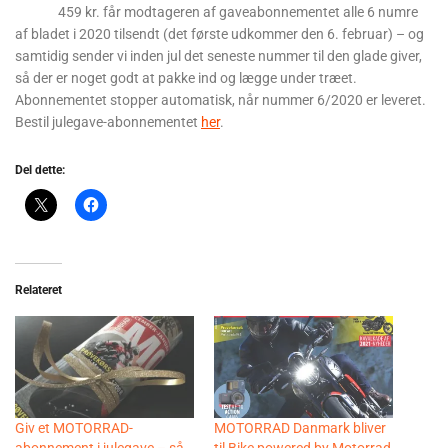
459 kr. får modtageren af gaveabonnementet alle 6 numre
af bladet i 2020 tilsendt (det første udkommer den 6. februar) – og
samtidig sender vi inden jul det seneste nummer til den glade giver,
så der er noget godt at pakke ind og lægge under træet.
Abonnementet stopper automatisk, når nummer 6/2020 er leveret.
Bestil julegave-abonnementet
her
.
Del dette:
Relateret
Giv et MOTORRAD-
MOTORRAD Danmark bliver
abonnement i julegave – så
til Bike powered by Motorrad