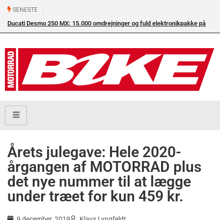
SENESTE
Ducati Desmo 250 MX: 15.000 omdrejninger og fuld elektronikpakke på
Su
crossbanen
en
Årets julegave: Hele 2020-
årgangen af MOTORRAD plus
det nye nummer til at lægge
under træet for kun 459 kr.
9 december, 2019
Klavs Lyngfeldt