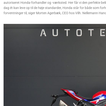
autoriseret Honda-forhandler og -værksted. Her får vi den perfekte bel
dag ét kan leve op til de høje standarder, Honda står for både som for
forventninger til, siger Morten Agerbæk, CEO hos Vilh. Nellemann Han