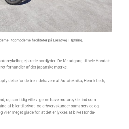
erne i topmoderne faciliteter på Læsøvej i Hjørring.
motorcykelbegejstrede nordjyder. De får adgang til hele Honda’s
eret forhandler af det japanske mærke.
pfyldelse for de tre indehavere af Autoteknika, Henrik Leth,
nd, og samtidig ville vi gerne have motorcykler ind som
sing af biler til privat- og erhvervskunder samt service og
 vi er meget glade for, at det er lykkes at blive Honda-