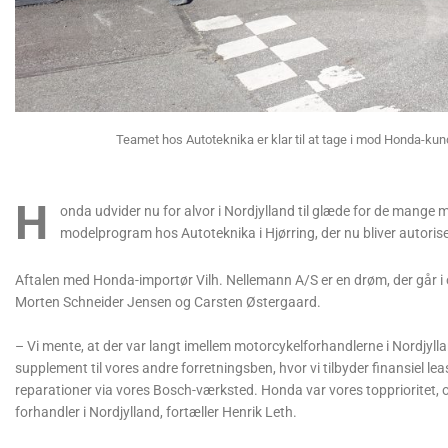
Teamet hos Autoteknika er klar til at tage i mod Honda-kund
H
onda udvider nu for alvor i Nordjylland til glæde for de mange 
modelprogram hos Autoteknika i Hjørring, der nu bliver autoris
Aftalen med Honda-importør Vilh. Nellemann A/S er en drøm, der går i o
Morten Schneider Jensen og Carsten Østergaard.
– Vi mente, at der var langt imellem motorcykelforhandlerne i Nordjylla
supplement til vores andre forretningsben, hvor vi tilbyder finansiel lea
reparationer via vores Bosch-værksted. Honda var vores topprioritet, og
forhandler i Nordjylland, fortæller Henrik Leth.