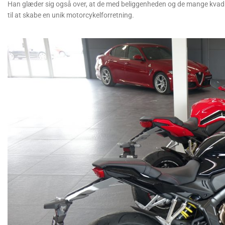
Han glæder sig også over, at de med beliggenheden og de mange kvadr
til at skabe en unik motorcykelforretning.