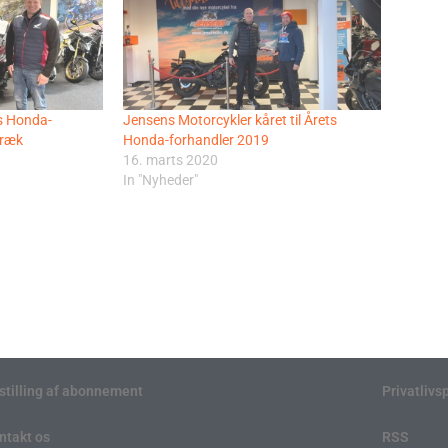
ts Honda-
Jensens Motorcykler kåret til Årets
træk
Honda-forhandler 2019
16. marts 2020
In "Nyheder"
stilling af abonnement
Privatlivsp
ntakt os
RSS