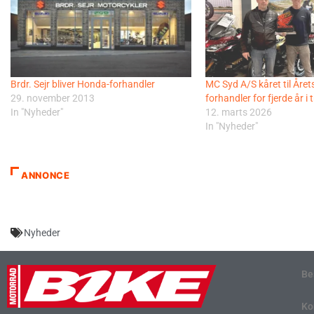
Brdr. Sejr bliver Honda-forhandler
MC Syd A/S kåret til Åre
29. november 2013
forhandler for fjerde år i 
In "Nyheder"
12. marts 2026
In "Nyheder"
ANNONCE
Nyheder
Be
Ko