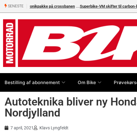
Superbike-VM skifter til carbon-bremser med Brembo som e
SENESTE
Bestilling af abonnement
Om Bike
Prøvekørs
Autoteknika bliver ny Hond
Nordjylland
7 april, 2021
Klavs Lyngfeldt