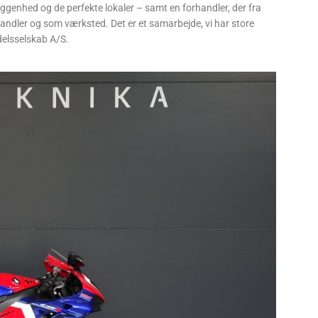
iggenhed og de perfekte lokaler – samt en forhandler, der fra
handler og som værksted. Det er et samarbejde, vi har store
delsselskab A/S.