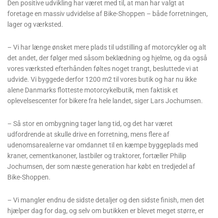
Den positive udvikling har været med til, at man har valgt at
foretage en massiv udvidelse af Bike-Shoppen – både forretningen,
lager og værksted.
– Vi har længe ønsket mere plads til udstilling af motorcykler og alt
det andet, der følger med såsom beklædning og hjelme, og da også
vores værksted efterhånden føltes noget trangt, besluttede vi at
udvide. Vi byggede derfor 1200 m2 til vores butik og har nu ikke
alene Danmarks flotteste motorcykelbutik, men faktisk et
oplevelsescenter for bikere fra hele landet, siger Lars Jochumsen.
– Så stor en ombygning tager lang tid, og det har været
udfordrende at skulle drive en forretning, mens flere af
udenomsarealerne var omdannet til en kæmpe byggeplads med
kraner, cementkanoner, lastbiler og traktorer, fortæller Philip
Jochumsen, der som næste generation har købt en tredjedel af
Bike-Shoppen.
– Vi mangler endnu de sidste detaljer og den sidste finish, men det
hjælper dag for dag, og selv om butikken er blevet meget større, er