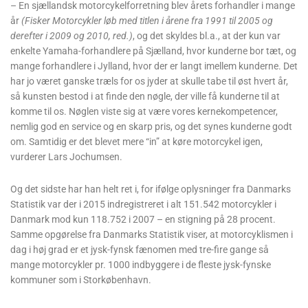
– En sjællandsk motorcykelforretning blev årets forhandler i mange
år
(Fisker Motorcykler løb med titlen i årene fra 1991 til 2005 og
derefter i 2009 og 2010, red.)
, og det skyldes bl.a., at der kun var
enkelte Yamaha-forhandlere på Sjælland, hvor kunderne bor tæt, og
mange forhandlere i Jylland, hvor der er langt imellem kunderne. Det
har jo været ganske træls for os jyder at skulle tabe til øst hvert år,
så kunsten bestod i at finde den nøgle, der ville få kunderne til at
komme til os. Nøglen viste sig at være vores kernekompetencer,
nemlig god en service og en skarp pris, og det synes kunderne godt
om. Samtidig er det blevet mere “in” at køre motorcykel igen,
vurderer Lars Jochumsen.
Og det sidste har han helt ret i, for ifølge oplysninger fra Danmarks
Statistik var der i 2015 indregistreret i alt 151.542 motorcykler i
Danmark mod kun 118.752 i 2007 – en stigning på 28 procent.
Samme opgørelse fra Danmarks Statistik viser, at motorcyklismen i
dag i høj grad er et jysk-fynsk fænomen med tre-fire gange så
mange motorcykler pr. 1000 indbyggere i de fleste jysk-fynske
kommuner som i Storkøbenhavn.