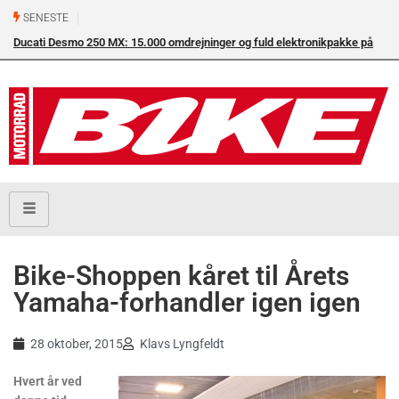
SENESTE
Ducati Desmo 250 MX: 15.000 omdrejninger og fuld elektronikpakke på
crossbanen
Bike-Shoppen kåret til Årets
Yamaha-forhandler igen igen
28 oktober, 2015
Klavs Lyngfeldt
Hvert år ved