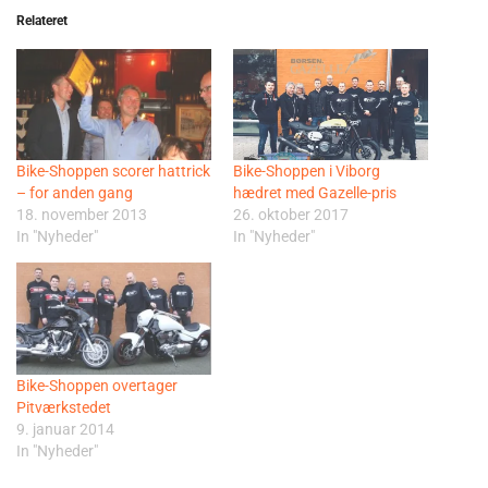
Relateret
Bike-Shoppen scorer hattrick
Bike-Shoppen i Viborg
– for anden gang
hædret med Gazelle-pris
18. november 2013
26. oktober 2017
In "Nyheder"
In "Nyheder"
Bike-Shoppen overtager
Pitværkstedet
9. januar 2014
In "Nyheder"