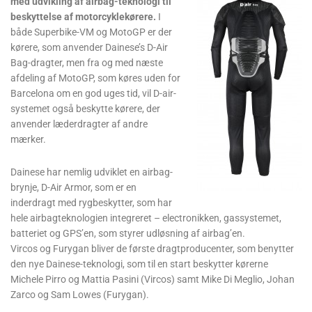
med udvikling af airbag-teknologi til
beskyttelse af motorcyklekørere.
I
både Superbike-VM og MotoGP er der
kørere, som anvender Dainese’s D-Air
Bag-dragter, men fra og med næste
afdeling af MotoGP, som køres uden for
Barcelona om en god uges tid, vil D-air-
systemet også beskytte kørere, der
anvender læderdragter af andre
mærker.
Dainese har nemlig udviklet en airbag-
brynje, D-Air Armor, som er en
inderdragt med rygbeskytter, som har
hele airbagteknologien integreret – electronikken, gassystemet,
batteriet og GPS’en, som styrer udløsning af airbag’en.
Vircos og Furygan bliver de første dragtproducenter, som benytter
den nye Dainese-teknologi, som til en start beskytter kørerne
Michele Pirro og Mattia Pasini (Vircos) samt Mike Di Meglio, Johan
Zarco og Sam Lowes (Furygan).