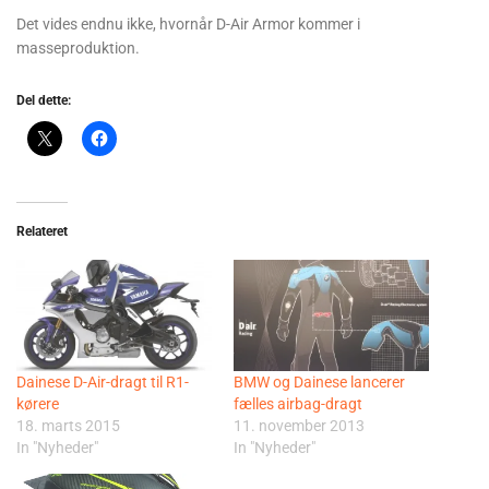
Det vides endnu ikke, hvornår D-Air Armor kommer i
masseproduktion.
Del dette:
Relateret
Dainese D-Air-dragt til R1-
BMW og Dainese lancerer
kørere
fælles airbag-dragt
18. marts 2015
11. november 2013
In "Nyheder"
In "Nyheder"