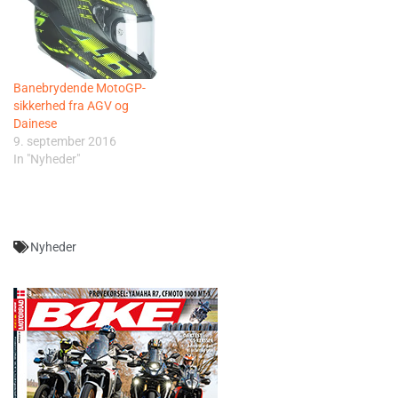
Banebrydende MotoGP-
sikkerhed fra AGV og
Dainese
9. september 2016
In "Nyheder"
Nyheder