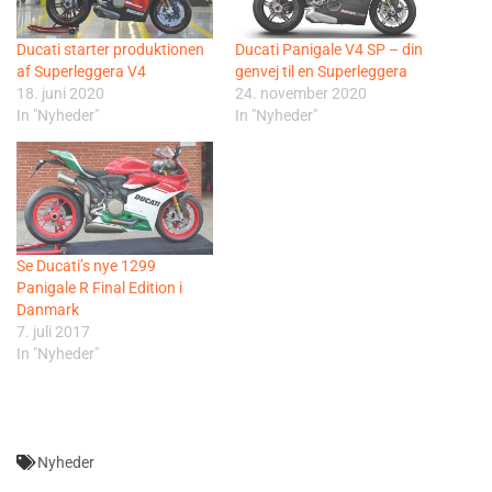
Ducati starter produktionen
Ducati Panigale V4 SP – din
af Superleggera V4
genvej til en Superleggera
18. juni 2020
24. november 2020
In "Nyheder"
In "Nyheder"
Se Ducati’s nye 1299
Panigale R Final Edition i
Danmark
7. juli 2017
In "Nyheder"
Nyheder