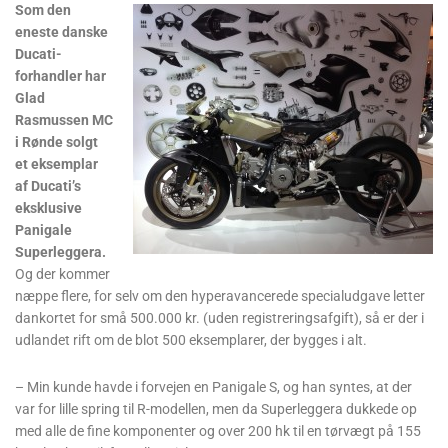
Som den
eneste danske
Ducati-
forhandler har
Glad
Rasmussen MC
i Rønde solgt
et eksemplar
af Ducati’s
eksklusive
Panigale
Superleggera.
Og der kommer
næppe flere, for selv om den hyperavancerede specialudgave letter
dankortet for små 500.000 kr. (uden registreringsafgift), så er der i
udlandet rift om de blot 500 eksemplarer, der bygges i alt.
– Min kunde havde i forvejen en Panigale S, og han syntes, at der
var for lille spring til R-modellen, men da Superleggera dukkede op
med alle de fine komponenter og over 200 hk til en tørvægt på 155