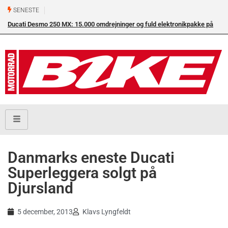
SENESTE
Ducati Desmo 250 MX: 15.000 omdrejninger og fuld elektronikpakke på
crossbanen
Danmarks eneste Ducati
Superleggera solgt på
Djursland
5 december, 2013
Klavs Lyngfeldt