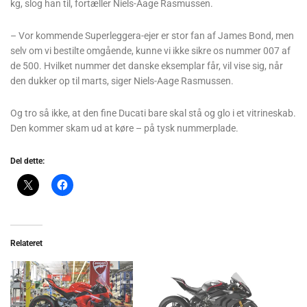
kg, slog han til, fortæller Niels-Aage Rasmussen.
– Vor kommende Superleggera-ejer er stor fan af James Bond, men
selv om vi bestilte omgående, kunne vi ikke sikre os nummer 007 af
de 500. Hvilket nummer det danske eksemplar får, vil vise sig, når
den dukker op til marts, siger Niels-Aage Rasmussen.
Og tro så ikke, at den fine Ducati bare skal stå og glo i et vitrineskab.
Den kommer skam ud at køre – på tysk nummerplade.
Del dette:
Relateret