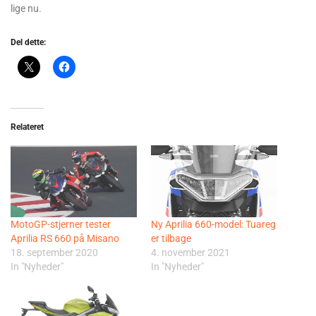
lige nu.
Del dette:
Relateret
MotoGP-stjerner tester
Ny Aprilia 660-model: Tuareg
Aprilia RS 660 på Misano
er tilbage
18. september 2020
4. november 2021
In "Nyheder"
In "Nyheder"