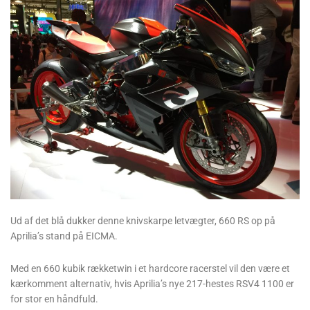
Ud af det blå dukker denne knivskarpe letvægter, 660 RS op på
Aprilia’s stand på EICMA.
Med en 660 kubik rækketwin i et hardcore racerstel vil den være et
kærkomment alternativ, hvis Aprilia’s nye 217-hestes RSV4 1100 er
for stor en håndfuld.