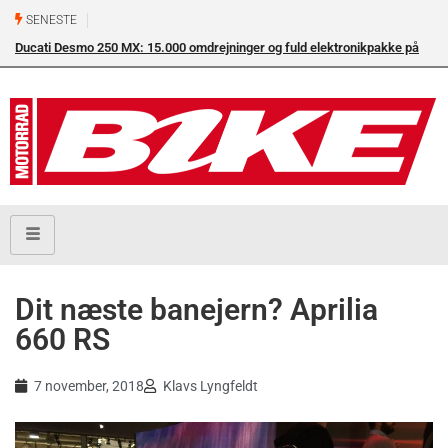
SENESTE
nikpakke på
Superbike-VM skifter til carbon-bremser med Brembo som
eneleverandør
Dit næste banejern? Aprilia
660 RS
7 november, 2018
Klavs Lyngfeldt