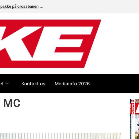
ikpakke på crossbanen
Superbike-VM skifter til carbon-bremser med Bremb
el
Kontakt os
Mediainfo 2026
s MC