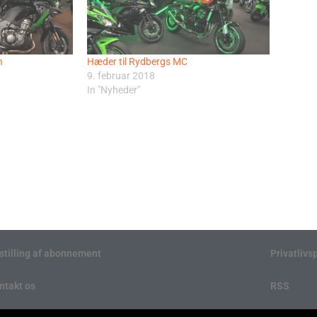
n
Hæder til Rydbergs MC
9. februar 2018
In "Nyheder"
stilling af abonnement
Privatlivsp
ntakt os
RSS