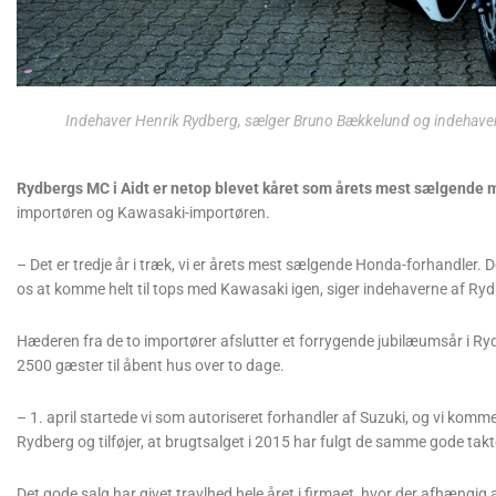
Indehaver Henrik Rydberg, sælger Bruno Bækkelund og indehaver
Rydbergs MC i Aidt er netop blevet kåret som årets mest sælgende 
importøren og Kawasaki-importøren.
– Det er tredje år i træk, vi er årets mest sælgende Honda-forhandler. Det
os at komme helt til tops med Kawasaki igen, siger indehaverne af R
Hæderen fra de to importører afslutter et forrygende jubilæumsår i Ryd
2500 gæster til åbent hus over to dage.
– 1. april startede vi som autoriseret forhandler af Suzuki, og vi komme
Rydberg og tilføjer, at brugtsalget i 2015 har fulgt de samme gode takt
Det gode salg har givet travlhed hele året i firmaet, hvor der afhængi