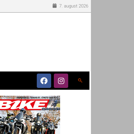
7. august 2026
o som eneleverandør