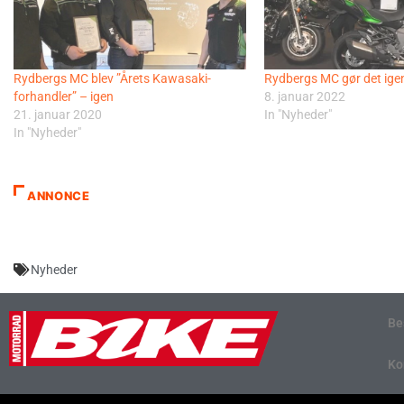
Rydbergs MC blev ”Årets Kawasaki-
Rydbergs MC gør det ige
forhandler” – igen
8. januar 2022
21. januar 2020
In "Nyheder"
In "Nyheder"
ANNONCE
Nyheder
Be
Ko