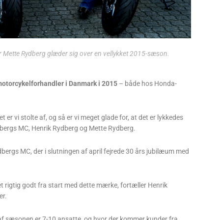
 Mette Rydberg glæder sig over en vellykket 2015-sæson.
motorcykelforhandler i Danmark i 2015
– både hos Honda-
 er vi stolte af, og så er vi meget glade for, at det er lykkedes
ydbergs MC, Henrik Rydberg og Mette Rydberg.
bergs MC, der i slutningen af april fejrede 30 års jubilæum med
t rigtig godt fra start med dette mærke, fortæller Henrik
er.
g af sæsonen er 7-10 ansatte, og hvor der kommer kunder fra