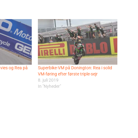
avies og Rea på
Superbike-VM på Donington: Rea i solid
VM-føring efter første triple-sejr
8. juli 2019
In "Nyheder"