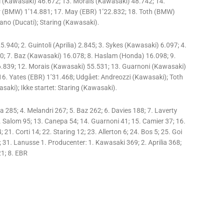
 (Kawasaki) 46.672; 13. Morais (Kawasaki) 48.742; 14.
r (BMW) 1’14.881; 17. May (EBR) 1’22.832; 18. Toth (BMW)
ano (Ducati); Staring (Kawasaki).
5.940; 2. Guintoli (Aprilia) 2.845; 3. Sykes (Kawasaki) 6.097; 4.
10; 7. Baz (Kawasaki) 16.078; 8. Haslam (Honda) 16.098; 9.
 36.839; 12. Morais (Kawasaki) 55.531; 13. Guarnoni (Kawasaki)
16. Yates (EBR) 1’31.468; Udgået: Andreozzi (Kawasaki); Toth
aki); Ikke startet: Staring (Kawasaki).
Rea 285; 4. Melandri 267; 5. Baz 262; 6. Davies 188; 7. Laverty
. Salom 95; 13. Canepa 54; 14. Guarnoni 41; 15. Camier 37; 16.
 21. Corti 14; 22. Staring 12; 23. Allerton 6; 24. Bos 5; 25. Goi
2; 31. Lanusse 1. Producenter: 1. Kawasaki 369; 2. Aprilia 368;
21; 8. EBR