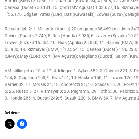
Barrier (BMW) 26.536; 11. Guarnoni (Kawasaki) 41.308; 12. Andreozzi
Canepa (Ducati) 50.131; 15. Corti (MV Agusta) 1’03.677; 16. Rizmaye
1’35.170; Udgået: Yates (EBR); Baz (Kawasaki); Lowes (Suzuki); Giugli
Resultat løb 2: 1. Melandri (Aprilia) 20 omgange/88,460 km i tiden 34’2
Davies (Ducati) 7.749; 5. Rea (Honda) 7.935; 6. Laverty (Suzuki) 10.5
Lowes (Suzuki) 16.554; 10. Elias (Aprilia) 25.840; 11. Barrier (BMW)
55.980; 14. Rizmayer (BMW) 1’18.354; 15. Canepa (Ducati) 1’26.338; 
(BMW); May (EBR); Corti (MV Agusta); Giugliano (Ducati); Salom (Kawas
VM-stilling efter 10 af 12 afdelinger: 1. Sykes 352; 2. Guintoli 321; 3. 
154; 8. Giugliano 153; 9. Elias 151; 10. Haslam 150; 11. Lowes 126; 12
Barrier 32; 17. Morais 24; 18. Andreozzi 21; 19. Scassa 16; 20. Foret 14;
5; 26. Russo 5; 27. Rizmayer 3; 28. Pegram 2; 29. Toth 2; 30. Fabrizio 
3. Honda 285; 4. Ducati 249; 5. Suzuki 220; 6. BMW 69; 7. MV Agusta 
Del dette: