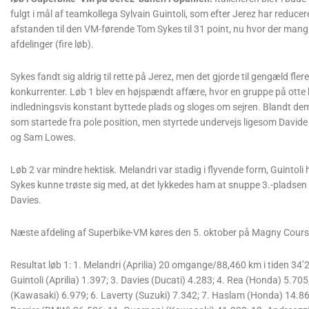
fulgt i mål af teamkollega Sylvain Guintoli, som efter Jerez har reducer
afstanden til den VM-førende Tom Sykes til 31 point, nu hvor der mang
afdelinger (fire løb).
Sykes fandt sig aldrig til rette på Jerez, men det gjorde til gengæld fler
konkurrenter. Løb 1 blev en højspændt affære, hvor en gruppe på otte 
indledningsvis konstant byttede plads og sloges om sejren. Blandt dem
som startede fra pole position, men styrtede undervejs ligesom Davide
og Sam Lowes.
Løb 2 var mindre hektisk. Melandri var stadig i flyvende form, Guintoli
Sykes kunne trøste sig med, at det lykkedes ham at snuppe 3.-pladsen
Davies.
Næste afdeling af Superbike-VM køres den 5. oktober på Magny Cours
Resultat løb 1: 1. Melandri (Aprilia) 20 omgange/88,460 km i tiden 34’2
Guintoli (Aprilia) 1.397; 3. Davies (Ducati) 4.283; 4. Rea (Honda) 5.705
(Kawasaki) 6.979; 6. Laverty (Suzuki) 7.342; 7. Haslam (Honda) 14.868