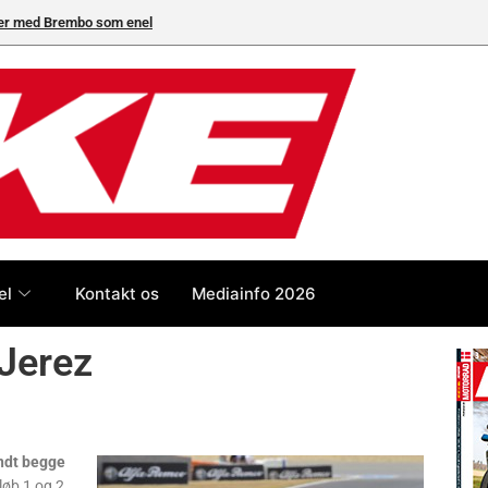
neleverandør
el
Kontakt os
Mediainfo 2026
 Jerez
ndt begge
 løb 1 og 2