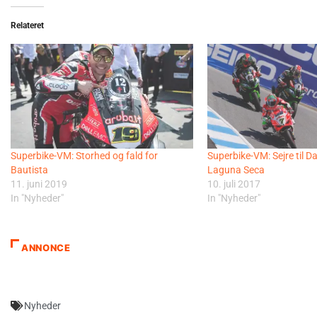
Relateret
Superbike-VM: Storhed og fald for
Superbike-VM: Sejre til D
Bautista
Laguna Seca
11. juni 2019
10. juli 2017
In "Nyheder"
In "Nyheder"
ANNONCE
Nyheder