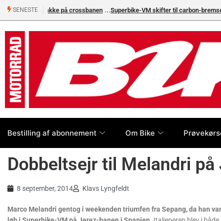
Superbike-VM skifter til carbon-bremser med Brembo som e
SENESTE
Bestilling af abonnement
Om Bike
Prøvekørs
Dobbeltsejr til Melandri på
8 september, 2014
Klavs Lyngfeldt
Marco Melandri gentog i weekenden triumfen fra Sepang, da han va
løb i Superbike-VM på Jerez-banen i Spanien.
Italieneren blev i både