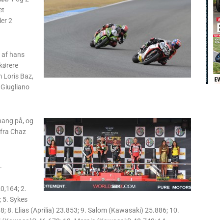
et
ler 2
e af hans
kørere
 Loris Baz,
 Giugliano
 hang på, og
 fra Chaz
.
0,164; 2.
; 5. Sykes
; 8. Elias (Aprilia) 23.853; 9. Salom (Kawasaki) 25.886; 10.