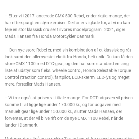
– Efter vi i 2017 lancerede CMX 500 Rebel, er der rigtig mange, der
har efterspurgt en større cruiser. Derfor er vi glade for, at vi nu kan
føje en stor klassisk cruiser til vores modelprogram i 2021, siger
Mads Hansen fra Honda Motorcykler Danmark.
– Den nye store Rebel er, med sin kombination af et klassisk og råt
look samt den allernyeste teknik fra Honda, helt unik. Du kan få den
store CMX 1100 med DTC-gear, og den har som standard en lang
liste af udstyr som f.eks. wheelie control, Honda Selectable Torque
Control (traction control), fartpilot, LCD-skærm, LED-lys og meget
mere, fortæller Mads Hansen.
– Vi tror også, at prisen vil tiltale mange. For DCT-udgaven vil prisen
komme til at ligge lige under 170.000 kr., og for udgaven med
manuelt gear lige under 150.000 kr., slutter Mads Hansen, der
forventer, at der vil blive rift om de nye CMX 1100 Rebel, når de
lander i Danmark.
Motoren, der altså er en række-2’er, er hentet fra seneste generation