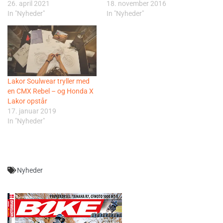
26. april 2021
18. november 2016
In "Nyheder"
In "Nyheder"
Lakor Soulwear tryller med
en CMX Rebel – og Honda X
Lakor opstår
17. januar 2019
In "Nyheder"
Nyheder