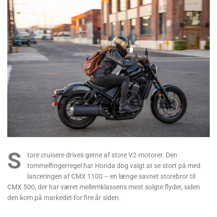
S
tore cruisere drives gerne af store V2-motorer. Den
tommelfingerregel har Honda dog valgt at se stort på med
lanceringen af CMX 1100 – en længe savnet storebror til
CMX 500, der har været mellemklassens mest solgte flyder, siden
den kom på markedet for fire år siden.