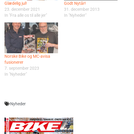
Glædelig jul!
Godt Nytår!
23. december 2021
31. december 2013
In "Fra alle os til alle jer"
In "Nyheder"
Norske Bike og MC-avisa
fusionerer
7. september 2023
In "Nyheder"
Nyheder