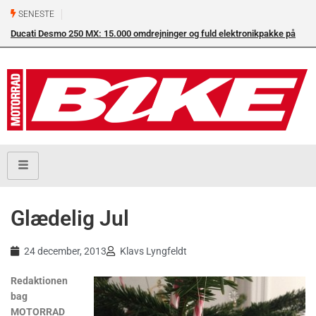
SENESTE
Ducati Desmo 250 MX: 15.000 omdrejninger og fuld elektronikpakke på
crossbanen
Glædelig Jul
24 december, 2013
Klavs Lyngfeldt
Redaktionen
bag
MOTORRAD