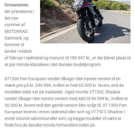
Crossrunner,
der prøvekøres i
det nye
nummer af
MOTORRAD
Danmark, og
kommer til
landet i midten
af februar i rødmetal og matsort til 189.997 kr., er der blevet plads til
at par Honda-klassikere i det danske modelprogram.
ST1300 Pan European vender tilbage i den nyeste version til en
stærk pris på kr. 249.998, hvilket er hele 65.000 kr. lavere, end da
modellen sidst var på markedet. Også Honda VT750C Shadow
vender tilbage i den nyeste version med ABS til 99.999 kr., hvilket er
30.000 kr. lavere end den gamle version blev solgt til. ST 1300 Pan
European leveres i enten rødmetal eller sort og VT750 C Shadow i
enten totonet sølvmetal eller sort, og begge modeller vil være at
finde hos de danske Honda-forhandlere inden jul.