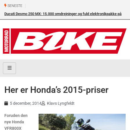
SENESTE
Ducati Desmo 250 MX: 15.000 omdrejninger og fuld elektronikpakke på
Su
crossbanen
en
Her er Honda’s 2015-priser
5 december, 2014
Klavs Lyngfeldt
Foruden den
nye Honda
VFR800X