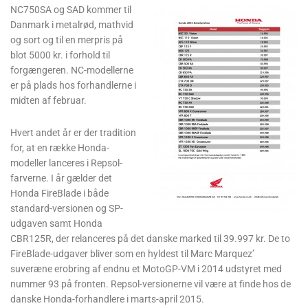
NC750SA og SAD kommer til
Danmark i metalrød, mathvid
og sort og til en merpris på
blot 5000 kr. i forhold til
forgængeren. NC-modellerne
er på plads hos forhandlerne i
midten af februar.
Hvert andet år er der tradition
for, at en række Honda-
modeller lanceres i Repsol-
farverne. I år gælder det
Honda FireBlade i både
standard-versionen og SP-
udgaven samt Honda
CBR125R, der relanceres på det danske marked til 39.997 kr. De to
FireBlade-udgaver bliver som en hyldest til Marc Marquez’
suveræne erobring af endnu et MotoGP-VM i 2014 udstyret med
nummer 93 på fronten. Repsol-versionerne vil være at finde hos de
danske Honda-forhandlere i marts-april 2015.