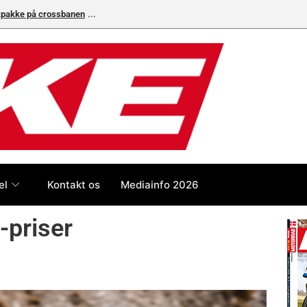
ikpakke på crossbanen
Superbike-VM skifter til carbon-bremser med Bremb
el
Kontakt os
Mediainfo 2026
-priser