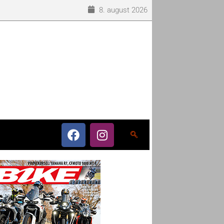
8. august 2026
o som eneleverandør