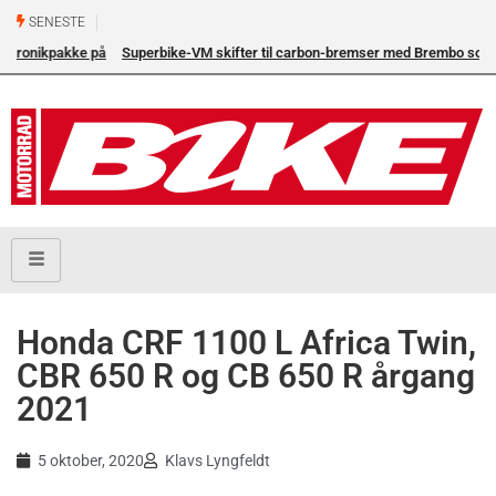
SENESTE
Superbike-VM skifter til carbon-bremser med Brembo som
eneleverandør
Honda CRF 1100 L Africa Twin,
CBR 650 R og CB 650 R årgang
2021
5 oktober, 2020
Klavs Lyngfeldt