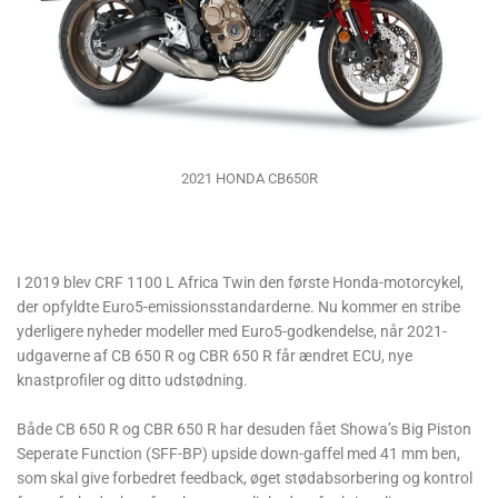
2021 HONDA CB650R
I 2019 blev CRF 1100 L Africa Twin den første Honda-motorcykel,
der opfyldte Euro5-emissionsstandarderne. Nu kommer en stribe
yderligere nyheder modeller med Euro5-godkendelse, når 2021-
udgaverne af CB 650 R og CBR 650 R får ændret ECU, nye
knastprofiler og ditto udstødning.
Både CB 650 R og CBR 650 R har desuden fået Showa’s Big Piston
Seperate Function (SFF-BP) upside down-gaffel med 41 mm ben,
som skal give forbedret feedback, øget stødabsorbering og kontrol