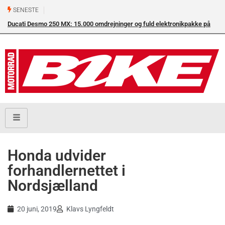
SENESTE
Ducati Desmo 250 MX: 15.000 omdrejninger og fuld elektronikpakke på
crossbanen
Honda udvider
forhandlernettet i
Nordsjælland
20 juni, 2019
Klavs Lyngfeldt