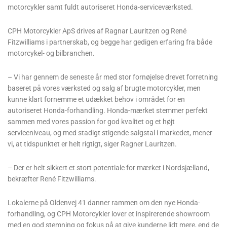
motorcykler samt fuldt autoriseret Honda-serviceværksted.
CPH Motorcykler ApS drives af Ragnar Lauritzen og René
Fitzwilliams i partnerskab, og begge har gedigen erfaring fra både
motorcykel- og bilbranchen.
– Vi har gennem de seneste år med stor fornøjelse drevet forretning
baseret på vores værksted og salg af brugte motorcykler, men
kunne klart fornemme et udækket behov i området for en
autoriseret Honda-forhandling. Honda-mærket stemmer perfekt
sammen med vores passion for god kvalitet og et højt
serviceniveau, og med stadigt stigende salgstal i markedet, mener
vi, at tidspunktet er helt rigtigt, siger Ragner Lauritzen.
– Der er helt sikkert et stort potentiale for mærket i Nordsjælland,
bekræfter René Fitzwilliams.
Lokalerne på Oldenvej 41 danner rammen om den nye Honda-
forhandling, og CPH Motorcykler lover et inspirerende showroom
med en god stemning og fokus på at give kunderne lidt mere, end de