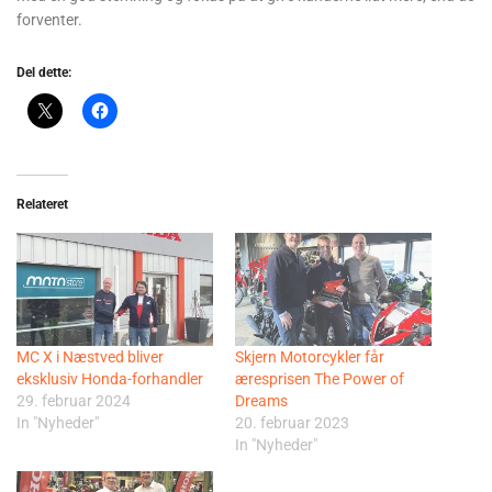
forventer.
Del dette:
Relateret
MC X i Næstved bliver
Skjern Motorcykler får
eksklusiv Honda-forhandler
æresprisen The Power of
29. februar 2024
Dreams
In "Nyheder"
20. februar 2023
In "Nyheder"