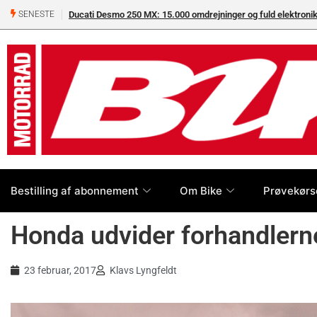
 på crossbanen
Superbike-VM skifter til carbon-bremser med Brembo som 
SENESTE
Bestilling af abonnement
Om Bike
Prøvekørs
Honda udvider forhandlerne
23 februar, 2017
Klavs Lyngfeldt