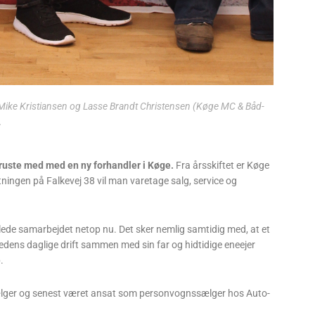
ike Kristiansen og Lasse Brandt Christensen (Køge MC & Båd-
.
pruste med med en ny forhandler i Køge.
Fra årsskiftet er Køge
ningen på Falkevej 38 vil man varetage salg, service og
dlede samarbejdet netop nu. Det sker nemlig samtidig med, at et
edens daglige drift sammen med sin far og hidtidige eneejer
.
sælger og senest været ansat som personvognssælger hos Auto-