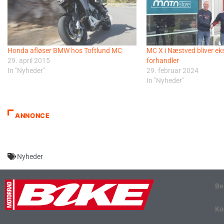
Honda afløser BMW hos Toftlund MC
MC X i Næstved bliver ek
29. april 2015
forhandler
In "Nyheder"
29. februar 2024
In "Nyheder"
ANNONCE
Nyheder
Be
Ko