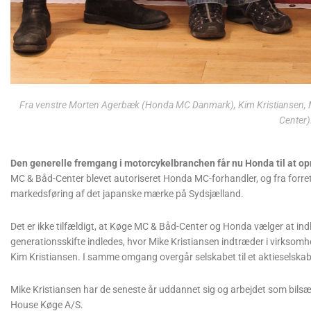
Fra venstre Morten Agerbæk (Honda MC Danmark), Kim Kristiansen, M
Center)
Den generelle fremgang i motorcykelbranchen får nu Honda til at o
MC & Båd-Center blevet autoriseret Honda MC-forhandler, og fra forret
markedsføring af det japanske mærke på Sydsjælland.
Det er ikke tilfældigt, at Køge MC & Båd-Center og Honda vælger at in
generationsskifte indledes, hvor Mike Kristiansen indtræder i virksomh
Kim Kristiansen. I samme omgang overgår selskabet til et aktieselskab
Mike Kristiansen har de seneste år uddannet sig og arbejdet som bil
House Køge A/S.