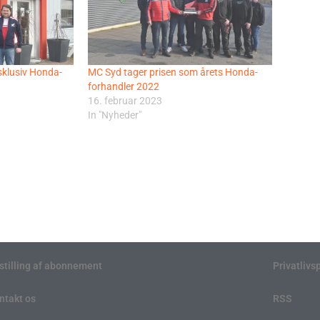
sklusiv Honda-
MC Syd tager prisen som årets Honda-
forhandler 2022
16. februar 2023
In "Nyheder"
stilling af abonnement
Privatlivsp
ntakt os
RSS