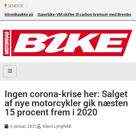
SENESTE
å
Superbike-VM skifter til carbon-bremser med Brembo som
eneleverandør
Ingen corona-krise her: Salget
af nye motorcykler gik næsten
15 procent frem i 2020
6 januar, 2021
Klavs Lyngfeldt