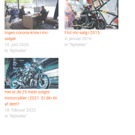
Ingen corona-krise i mc-
Flot mc-salg i 2015
salget
4. januar 2016
10. juni 2020
In "Nyheder"
In "Nyheder"
Her er de 25 mest solgte
motorcykler i 2021. Er din én
af dem?
18. februar 2022
In "Nyheder"