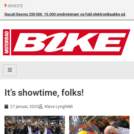
SENESTE
Ducati Desmo 250 MX: 15.000 omdrejninger og fuld elektronikpakke på
Su
crossbanen
en
It’s showtime, folks!
27 januar, 2020
Klavs Lyngfeldt