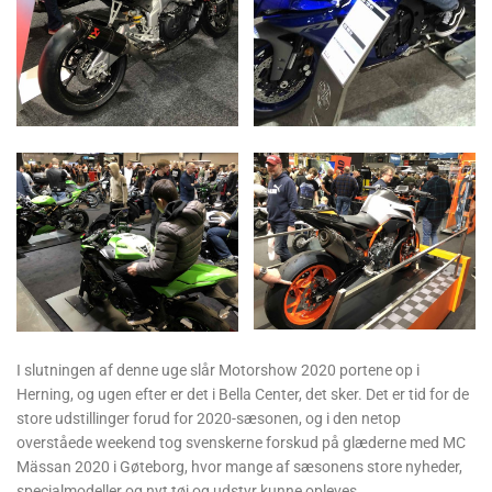
I slutningen af denne uge slår Motorshow 2020 portene op i
Herning, og ugen efter er det i Bella Center, det sker. Det er tid for de
store udstillinger forud for 2020-sæsonen, og i den netop
overståede weekend tog svenskerne forskud på glæderne med MC
Mässan 2020 i Gøteborg, hvor mange af sæsonens store nyheder,
specialmodeller og nyt tøj og udstyr kunne opleves.