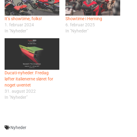
It’s showtime, folks!
Showtime i Herning
1. februar 2024
6. februar 2025
In "Nyheder"
In "Nyheder"
Ducati-nyheder: Fredag
løfter italienerne sløret for
noget uventet
31. august 2022
In "Nyheder"
Nyheder