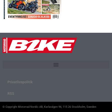
Privatlivspolitik
RSS
© Copyright Motorrad Nordic AB, Karlavägen 96, 115 26 Stockholm, Sweden