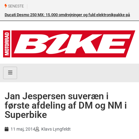
SENESTE
Ducati Desmo 250 MX: 15.000 omdrejninger og fuld elektronikpakke på
Su
crossbanen
en
Jan Jespersen suveræn i
første afdeling af DM og NM i
Superbike
11 maj, 2014
Klavs Lyngfeldt