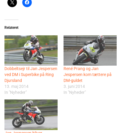
Relateret
Dobbeltsejr til Jan Jespersen
René Prang og Jan
ved DM i Superbike på Ring
Jespersen kom tættere på
Djursland
DM-guldet
13. maj 2014
3. juni 2014
In "Nyheder"
In "Nyheder"
Jan Jespersen bliver