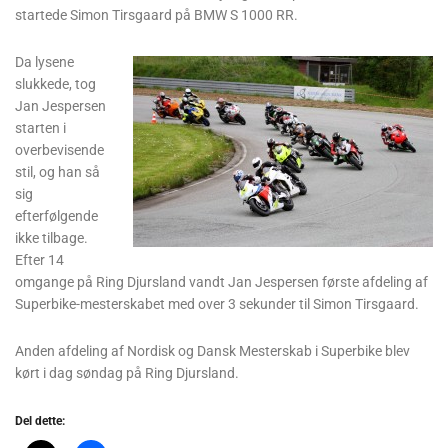
startede Simon Tirsgaard på BMW S 1000 RR.
Da lysene
slukkede, tog
Jan Jespersen
starten i
overbevisende
stil, og han så
sig
efterfølgende
ikke tilbage.
Efter 14
omgange på Ring Djursland vandt Jan Jespersen første afdeling af
Superbike-mesterskabet med over 3 sekunder til Simon Tirsgaard.
Anden afdeling af Nordisk og Dansk Mesterskab i Superbike blev
kørt i dag søndag på Ring Djursland.
Del dette: