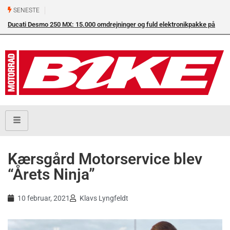
SENESTE
Ducati Desmo 250 MX: 15.000 omdrejninger og fuld elektronikpakke på
Su
crossbanen
en
Kærsgård Motorservice blev
“Årets Ninja”
10 februar, 2021
Klavs Lyngfeldt