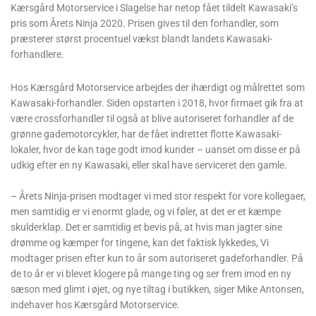
Kærsgård Motorservice i Slagelse har netop fået tildelt Kawasaki’s
pris som Årets Ninja 2020. Prisen gives til den forhandler, som
præsterer størst procentuel vækst blandt landets Kawasaki-
forhandlere.
Hos Kærsgård Motorservice arbejdes der ihærdigt og målrettet som
Kawasaki-forhandler. Siden opstarten i 2018, hvor firmaet gik fra at
være crossforhandler til også at blive autoriseret forhandler af de
grønne gademotorcykler, har de fået indrettet flotte Kawasaki-
lokaler, hvor de kan tage godt imod kunder – uanset om disse er på
udkig efter en ny Kawasaki, eller skal have serviceret den gamle.
– Årets Ninja-prisen modtager vi med stor respekt for vore kollegaer,
men samtidig er vi enormt glade, og vi føler, at det er et kæmpe
skulderklap. Det er samtidig et bevis på, at hvis man jagter sine
drømme og kæmper for tingene, kan det faktisk lykkedes, Vi
modtager prisen efter kun to år som autoriseret gadeforhandler. På
de to år er vi blevet klogere på mange ting og ser frem imod en ny
sæson med glimt i øjet, og nye tiltag i butikken
,
siger Mike Antonsen,
indehaver hos Kærsgård Motorservice.