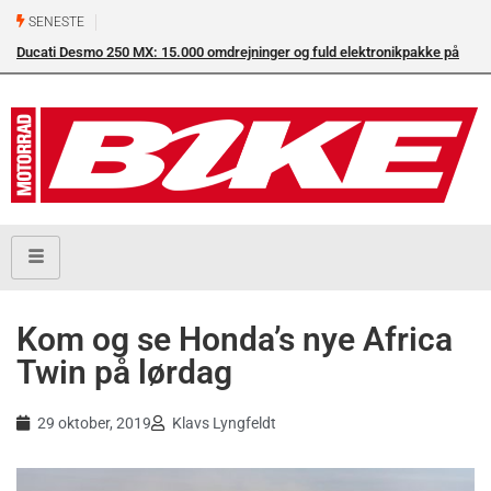
SENESTE
Ducati Desmo 250 MX: 15.000 omdrejninger og fuld elektronikpakke på
crossbanen
Kom og se Honda’s nye Africa
Twin på lørdag
29 oktober, 2019
Klavs Lyngfeldt