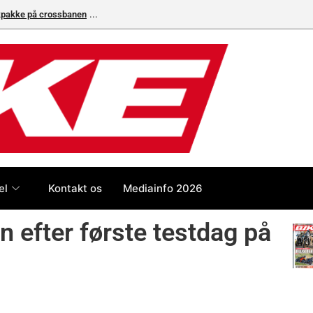
ikpakke på crossbanen
Superbike-VM skifter til carbon-bremser med Bremb
el
Kontakt os
Mediainfo 2026
n efter første testdag på