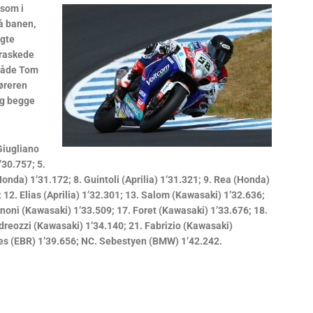
 som i
på banen,
agte
rraskede
 både Tom
øreren
og begge
Giugliano
’30.757; 5.
onda) 1’31.172; 8. Guintoli (Aprilia) 1’31.321; 9. Rea (Honda)
 12. Elias (Aprilia) 1’32.301; 13. Salom (Kawasaki) 1’32.636;
rnoni (Kawasaki) 1’33.509; 17. Foret (Kawasaki) 1’33.676; 18.
dreozzi (Kawasaki) 1’34.140; 21. Fabrizio (Kawasaki)
tes (EBR) 1’39.656; NC. Sebestyen (BMW) 1’42.242.