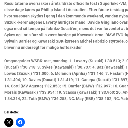
Resultaterne overrasker i årets første officielle test i Superbike-VM,
disse dage køres på Phillip Island i Australien. Efter første testdag 
hvor sæsonen skydes i gang i den kommende weekend, var den nyb
Suzuki-kører Eugene Laverty hurtigste mand. Davide Giugliano ova
også med sit tempo på fabriks-Ducati’en, mens det var forventet at
Sykes og Loris Baz villa være hurtige på Kawasaki’erne. BMW EVO-k
Sylvain Barrier og Kawasaki SBK-køreren Michel Fabrizio styrtede, 
bliver nu undersøgt for mulige hofteskader.
Omgangstider WSBK-test, mandag: 1. Laverty (Suzuki) 1’30.513; 2. 
(Ducati) 1’30.718; 3. Sykes (Kawasaki) 1’30.737; 4. Baz (Kawasaki) 1
Lowes (Suzuki) 1’31.000; 6. Melandri (Aprilia) 1’31.146; 7. Haslam (H
1’31.404; 10. Davies (Ducati) 1’31.419; 11. Canepa (Ducati) 1’31.897;
14. Corti (MV Agusta) 1’32.858; 15. Barrier (BMW) 1’32.997; 16. Gua
Morais (Kawasaki) 1’33.954; 19. Scassa (Kawasaki) 1’33.960; 20. An
1’34.314; 22. Toth (BMW) 1’36.258; NC. May (EBR) 1’38.152; NC. Ya
Del dette: