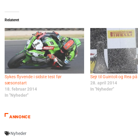
Relateret
Sykes flyvende i sidste test før
Sejr til Guintoli og Rea p
sæsonstart
28. april 2014
18. februar 2014
In "Nyheder"
In "Nyheder"
ANNONCE
Nyheder