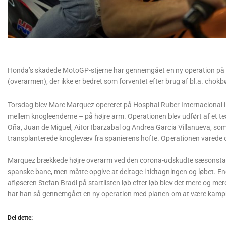
Honda’s skadede MotoGP-stjerne har gennemgået en ny operation på s
(overarmen), der ikke er bedret som forventet efter brug af bl.a. chokb
Torsdag blev Marc Marquez opereret på Hospital Ruber Internacional 
mellem knogleenderne – på højre arm. Operationen blev udført af et 
Oña, Juan de Miguel, Aitor Ibarzabal og Andrea Garcia Villanueva, som
transplanterede knoglevæv fra spanierens hofte. Operationen varede o
Marquez brækkede højre overarm ved den corona-udskudte sæsonstart på
spanske bane, men måtte opgive at deltage i tidtagningen og løbet. 
afløseren Stefan Bradl på startlisten løb efter løb blev det mere og mere
har han så gennemgået en ny operation med planen om at være kampk
Del dette: