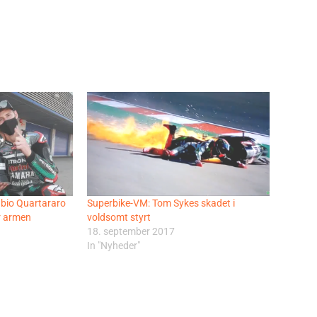
abio Quartararo
Superbike-VM: Tom Sykes skadet i
r armen
voldsomt styrt
18. september 2017
In "Nyheder"