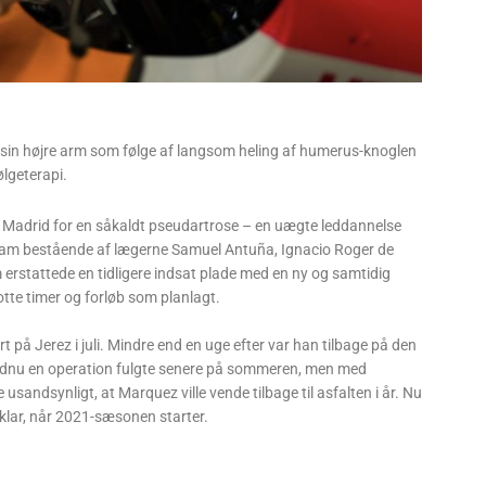
in højre arm som følge af langsom heling af humerus-knoglen
ølgeterapi.
i Madrid for en såkaldt pseudartrose – en uægte leddannelse
team bestående af lægerne Samuel Antuña, Ignacio Roger de
 erstattede en tidligere indsat plade med en ny og samtidig
tte timer og forløb som planlagt.
 Jerez i juli. Mindre end en uge efter var han tilbage på den
Endnu en operation fulgte senere på sommeren, men med
 usandsynligt, at Marquez ville vende tilbage til asfalten i år. Nu
lar, når 2021-sæsonen starter.