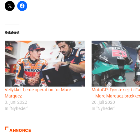
Relateret
Vellykket fjerde operation for Marc
MotoGP: Første sejr til F
Marquez
– Marc Marquez brække
3. juni 2022
20. juli 2020
In "Nyheder"
In "Nyheder"
ANNONCE